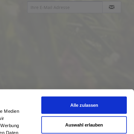
Alle zulassen
le Medien
ir
Auswahl erlauben
, Werbung
ren Daten