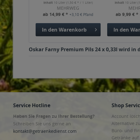
Inhalt
10 Liter
(1,50 € * / 1 Liter)
Inhalt
10 Liter
(
MEHRWEG
MEH
ab 14,99 € *
ab 9,99 € *
+3,10 € Pfand
In den
Warenkorb
In den
War
Oskar Farny Premium Pils 24 x 0,33l wird in 
Service Hotline
Shop Servi
Haben Sie Fragen zu Ihrer Bestellung?
Account lösc
Alternative z
Schreiben Sie uns gerne an
Büro- und F
kontakt@getraenkedienst.com
Getränke auf