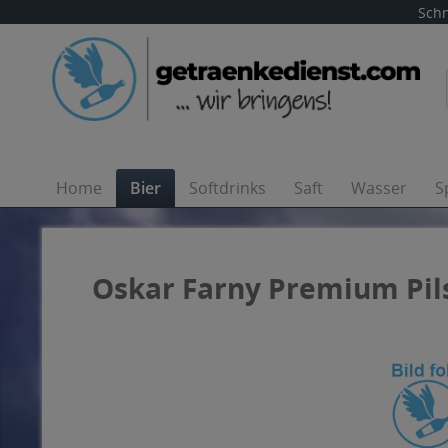
Schn
Home
Bier
Softdrinks
Saft
Wasser
S
Oskar Farny Premium Pils 