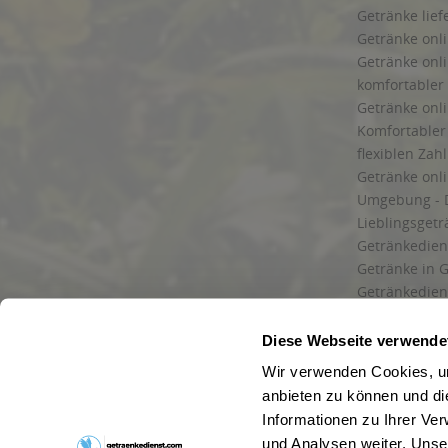
Getränke lief
Getränke onli
Getränke onli
komfortabler 
Getränke onli
Komfortabler 
flexiblen Zah
Getränke onl
Umgebung - 
Lieblingsget
Getränkediens
Getränke in G
Getränkedien
zuverlässige
und Umgebu
Diese Webseite verwende
Getränkeliefe
Wir verwenden Cookies, um
Liefergebiet
anbieten zu können und di
Lieferservice
Informationen zu Ihrer Ve
Wir liefern G
und Analysen weiter. Unse