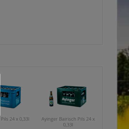
Pils 24 x 0,33l
Ayinger Bairisch Pils 24 x
0,33l