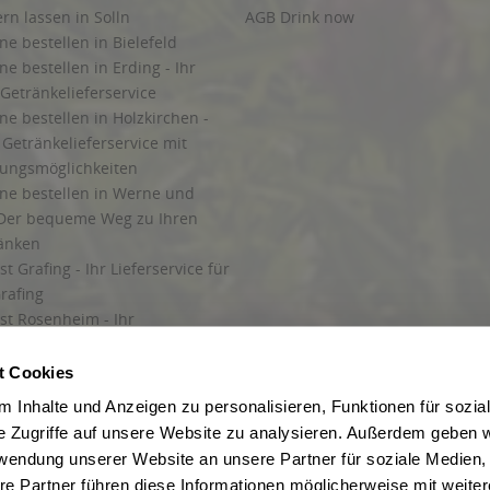
ern lassen in Solln
AGB Drink now
ne bestellen in Bielefeld
ne bestellen in Erding - Ihr
Getränkelieferservice
ne bestellen in Holzkirchen -
Getränkelieferservice mit
lungsmöglichkeiten
ine bestellen in Werne und
Der bequeme Weg zu Ihren
ränken
t Grafing - Ihr Lieferservice für
rafing
st Rosenheim - Ihr
r Getränkeservice in Rosenheim
ng
t Cookies
rung in Starnberg
 Inhalte und Anzeigen zu personalisieren, Funktionen für sozia
e Zugriffe auf unsere Website zu analysieren. Außerdem geben w
 für Getränke
rwendung unserer Website an unsere Partner für soziale Medien
etränke
re Partner führen diese Informationen möglicherweise mit weite