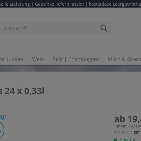
elle Lieferung |
Getränke liefern lassen
| kostenlose Leergutmit
pirituosen
Wein
Sekt | Champagner
Milch & Alter
24 x 0,33l
ab 19,
Inhalt:
7.92 Lit
inkl. MwSt.
ggf.
Vorrätig