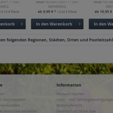
1,00 € * / 1 Liter)
Inhalt
7.92 Liter
(1,26 € * / 1 Liter)
Inhalt
7.92 Lit
RWEG
MEHRWEG
ME
ab 9,99 € *
ab 16,95 €
+3,10 € Pfand
+3,42 € Pfand
enkorb
In den
Warenkorb
In den
Wa
den folgenden Regionen, Städten, Orten und Postleitzahl
ce
Information
hen
Account löschen
ur Flaschenpost
Liefer- und Zahlungsbedingunge
irmenkunden
Widerrufsrecht
 Kommission bestellen
Datenschutz Drink now