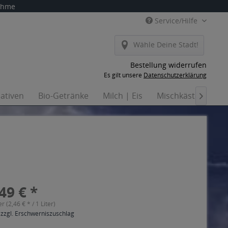
nahme
Service/Hilfe
Wähle Deine Stadt!
Bestellung widerrufen
Es gilt unsere
Datenschutzerklärung
nativen
Bio-Getränke
Milch | Eis
Mischkästen
Ha

49 € *
er (2,46 € * / 1 Liter)
 zzgl. Erschwerniszuschlag