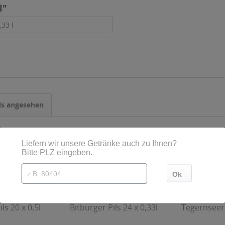
l"
,33 l
ls angesehen
ls 20 x 0,5l
Bitburger Pils 24 x 0,33l
Tegernseer 