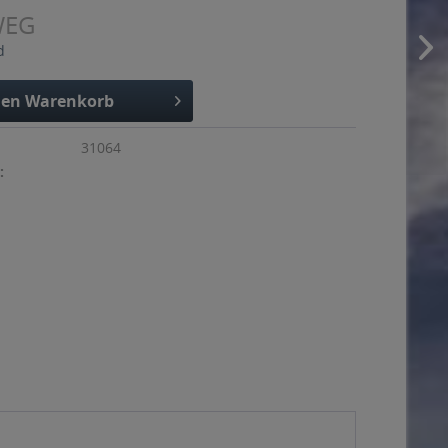
WEG
d
den
Warenkorb
31064
: