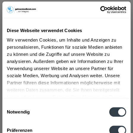
ab 15,39 € *
Inhalt:
10 Liter (1,54 € * / 1 Liter)
inkl. MwSt.
ggf. zzgl. Erschwerniszuschlag
Diese Webseite verwendet Cookies
Vorrätig
Wir verwenden Cookies, um Inhalte und Anzeigen zu
MEHRWEG
personalisieren, Funktionen für soziale Medien anbieten
+3,10 € Pfand
zu können und die Zugriffe auf unsere Website zu
analysieren. Außerdem geben wir Informationen zu Ihrer
In den
Warenkorb
Verwendung unserer Website an unsere Partner für
soziale Medien, Werbung und Analysen weiter. Unsere
Artikel-Nr.:
31340
Partner führen diese Informationen möglicherweise mit
Verfügbar in:
weiteren Daten zusammen, die Sie ihnen bereitgestellt
haben oder die sie im Rahmen Ihrer Nutzung der Dienste
gesammelt haben.
Beschreibung
Einwilligungsauswahl
Notwendig
mehr
Datenschutzbestimmungen
Zutaten und Allergene
Präferenzen