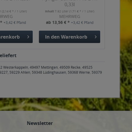
0,33l
er
(2,14 € * / 1 Liter)
Inhalt
7.92 Liter
(1,71 € * / 1 Liter)
HRWEG
MEHRWEG
 *
ab 13,56 € *
+3,42 € Pfand
+3,42 € Pfand
renkorb
In den
Warenkorb
eliefert
2 Westerkappeln
,
49497 Mettingen
,
49509 Recke
,
49525
9227, 59229 Ahlen
,
59348 Lüdinghausen
,
59368 Werne
,
59379
Newsletter