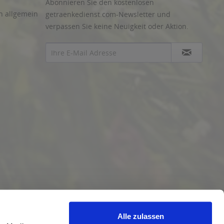
Abonnieren Sie den kostenlosen
n allgemein
getraenkedienst.com-Newsletter und
verpassen Sie keine Neuigkeit oder Aktion.
Alle zulassen