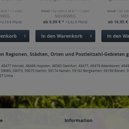
1,00 € * / 1 Liter)
Inhalt
7.92 Liter
(1,26 € * / 1 Liter)
Inhalt
7.92 Lit
RWEG
MEHRWEG
ME
ab 9,99 € *
ab 16,95 €
+3,10 € Pfand
+3,42 € Pfand
enkorb
In den
Warenkorb
In den
Wa
den Regionen, Städten, Orten und Postleitzahl-Gebieten g
,
48477 Hörstel
,
48496 Hopsten
,
48565 Steinfurt
,
49477, 49479 Ibbenbüren
,
4949
,
59065, 59073, 59075 Hamm
,
59174 Kamen
,
59192 Bergkamen
,
59199 Bönen
,
5
427 Unna
ce
Information