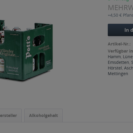
MEHR
+4,50 € Pfan
In 
Artikel-Nr.:
Verfügbar in
Hamm
,
Lüne
Emsdetten
,
Hörstel
,
Asc
Mettingen
ersteller
Alkoholgehalt