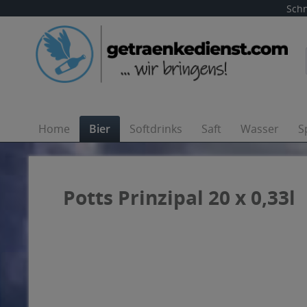
Schn
Home
Bier
Softdrinks
Saft
Wasser
S
Potts Prinzipal 20 x 0,33l