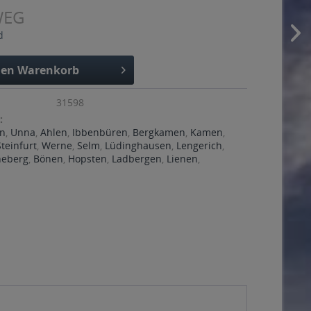
WEG
d
den
Warenkorb
31598
:
n
,
Unna
,
Ahlen
,
Ibbenbüren
,
Bergkamen
,
Kamen
,
Steinfurt
,
Werne
,
Selm
,
Lüdinghausen
,
Lengerich
,
heberg
,
Bönen
,
Hopsten
,
Ladbergen
,
Lienen
,