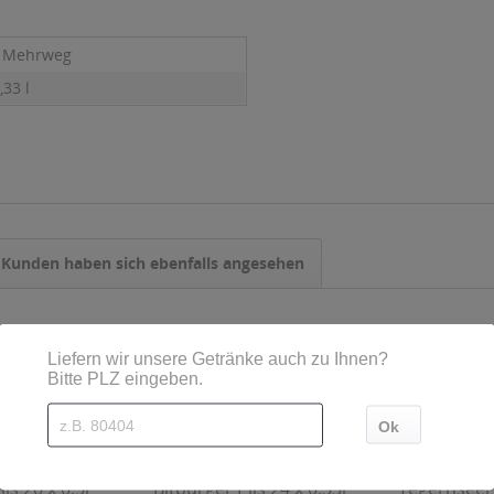
- Mehrweg
,33 l
Kunden haben sich ebenfalls angesehen
ls 20 x 0,5l
Bitburger Pils 24 x 0,33l
Tegernseer 