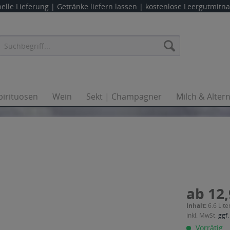
elle Lieferung |
Getränke liefern lassen
| kostenlose Leergutmit
pirituosen
Wein
Sekt | Champagner
Milch & Alter
ab 12,
Inhalt:
6.6 Lite
inkl. MwSt.
ggf.
Vorrätig