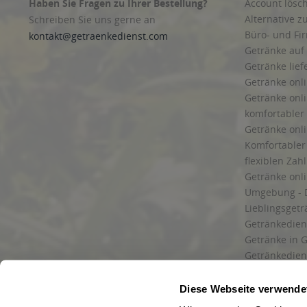
Haben Sie Fragen zu Ihrer Bestellung?
Account lösc
Alternative z
Schreiben Sie uns gerne an
Büro- und F
kontakt@getraenkedienst.com
Getränke auf
Getränke lief
Getränke onli
Getränke onli
komfortabler 
Getränke onli
Komfortabler 
flexiblen Zah
Getränke onl
Umgebung - 
Lieblingsget
Getränkediens
Getränke in G
Getränkedien
zuverlässige
und Umgebu
Diese Webseite verwende
Getränkeliefe