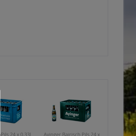
Pils 24 x 0,33l
Ayinger Bairisch Pils 24 x