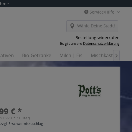
nahme
Service/Hilfe
Wähle Deine Stadt!
Bestellung widerrufen
Es gilt unsere
Datenschutzerklärung
nativen
Bio-Getränke
Milch | Eis
Mischkästen
Ha

99 € *
r (1,97 € * / 1 Liter)
 zzgl. Erschwerniszuschlag