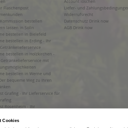
hen
Account löschen
ur Flaschenpost
Liefer- und Zahlungsbedingunge
irmenkunden
Widerrufsrecht
 Kommission bestellen
Datenschutz Drink now
ern lassen in Solln
AGB Drink now
ne bestellen in Bielefeld
ne bestellen in Erding - Ihr
Getränkelieferservice
ne bestellen in Holzkirchen -
Getränkelieferservice mit
lungsmöglichkeiten
ine bestellen in Werne und
Der bequeme Weg zu Ihren
ränken
t Grafing - Ihr Lieferservice für
rafing
st Rosenheim - Ihr
r Getränkeservice in Rosenheim
ng
t Cookies
rung in Starnberg