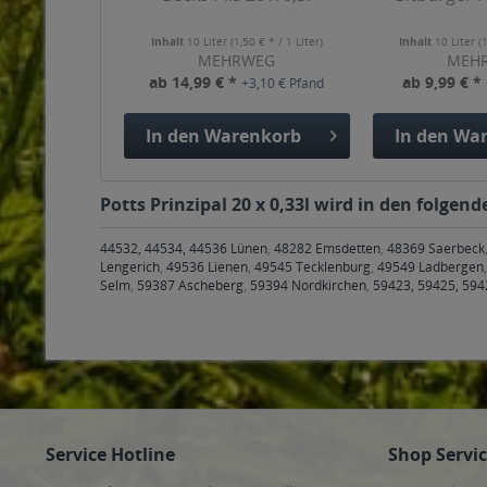
Inhalt
10 Liter
(1,50 € * / 1 Liter)
Inhalt
10 Liter
(
MEHRWEG
MEH
ab 14,99 € *
ab 9,99 € *
+3,10 € Pfand
In den
Warenkorb
In den
War
Potts Prinzipal 20 x 0,33l wird in den folgen
44532, 44534, 44536 Lünen
,
48282 Emsdetten
,
48369 Saerbeck
Lengerich
,
49536 Lienen
,
49545 Tecklenburg
,
49549 Ladbergen
Selm
,
59387 Ascheberg
,
59394 Nordkirchen
,
59423, 59425, 59
Service Hotline
Shop Servi