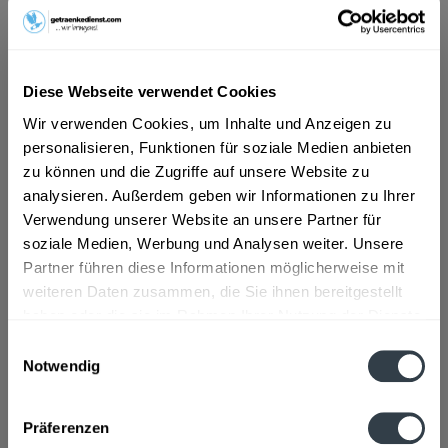
ab 13,99 € *
Inhalt:
10 Liter (1,40 € * / 1 Liter)
Diese Webseite verwendet Cookies
inkl. MwSt.
ggf. zzgl. Erschwerniszuschlag
Vorrätig
Wir verwenden Cookies, um Inhalte und Anzeigen zu
MEHRWEG
personalisieren, Funktionen für soziale Medien anbieten
zu können und die Zugriffe auf unsere Website zu
+3,10 € Pfand
analysieren. Außerdem geben wir Informationen zu Ihrer
Verwendung unserer Website an unsere Partner für
In den
Warenkorb
soziale Medien, Werbung und Analysen weiter. Unsere
Partner führen diese Informationen möglicherweise mit
Artikel-Nr.:
32277
weiteren Daten zusammen, die Sie ihnen bereitgestellt
Verfügbar in:
haben oder die sie im Rahmen Ihrer Nutzung der Dienste
gesammelt haben.
Einwilligungsauswahl
Beschreibung
Notwendig
mehr
Datenschutzbestimmungen
Präferenzen
Zutaten und Allergene