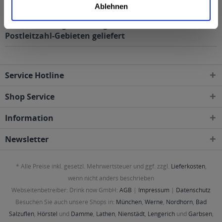
Ablehnen
Paulaner Weißbier-Zitrone Naturtrüb "Russ" 20 x 0,5l
wird in den folgenden Regionen, Städten, Orten und
Postleitzahl-Gebieten geliefert
Service Hotline
Shop Service
Information
Newsletter
* Alle Preise inkl. gesetzl. Mehrwertsteuer und ggf. zzgl.
Lieferkosten
,
wenn nicht anders beschrieben
Webseitenbetreiber: Drink now GmbH:
AGB
|
Impressum
|
Datenschutz
Besuchen Sie auch unsere Shops in:
München
,
Werne
,
Nordhorn
,
Bad
Salzuflen
,
Hörstel
und
Damme
,
Lathen
,
Nienstädt
,
Lengerich
und
Garbsen
,