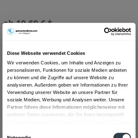
ab 19,69 € *
Inhalt:
10 Liter (1,97 € * / 1 Liter)
inkl. MwSt.
ggf. zzgl. Erschwerniszuschlag
Vorrätig
MEHRWEG
Diese Webseite verwendet Cookies
+3,10 € Pfand
Wir verwenden Cookies, um Inhalte und Anzeigen zu
personalisieren, Funktionen für soziale Medien anbieten
In den
Warenkorb
zu können und die Zugriffe auf unsere Website zu
analysieren. Außerdem geben wir Informationen zu Ihrer
Artikel-Nr.:
31187
Verwendung unserer Website an unsere Partner für
Verfügbar in:
soziale Medien, Werbung und Analysen weiter. Unsere
Partner führen diese Informationen möglicherweise mit
Beschreibung
weiteren Daten zusammen, die Sie ihnen bereitgestellt
haben oder die sie im Rahmen Ihrer Nutzung der Dienste
mehr
gesammelt haben.
Einwilligungsauswahl
Notwendig