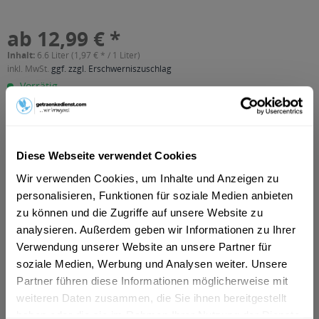
ab 12,99 € *
Inhalt:
6.6 Liter (1,97 € * / 1 Liter)
inkl. MwSt.
ggf. zzgl. Erschwerniszuschlag
Vorrätig
MEHRWEG
+4,50 € Pfand
Diese Webseite verwendet Cookies
In den
Warenkorb
Wir verwenden Cookies, um Inhalte und Anzeigen zu
personalisieren, Funktionen für soziale Medien anbieten
Artikel-Nr.:
31600
zu können und die Zugriffe auf unsere Website zu
Verfügbar in:
Hamm
,
Lünen
,
Unna
,
Nordhorn
,
Ahlen
,
Bergkamen
,
Kamen
,
analysieren. Außerdem geben wir Informationen zu Ihrer
Werne
,
Selm
,
Lüdinghausen
,
Lengerich
,
Ascheberg
,
Bad
Verwendung unserer Website an unsere Partner für
Bentheim
,
Bönen
,
Emlichheim, Laar, Ringe
,
Engden, Isterberg,
soziale Medien, Werbung und Analysen weiter. Unsere
Ohne, Quendorf, Samern, Schüttorf, Suddendorf
,
Esche,
Partner führen diese Informationen möglicherweise mit
Georgsdorf, Lage, Neuenhaus, Osterwald
,
Getelo, Gölenkamp,
Halle, Uelsen, Wielen
,
Hoogstede
,
Itterbeck
weiteren Daten zusammen, die Sie ihnen bereitgestellt
haben oder die sie im Rahmen Ihrer Nutzung der Dienste