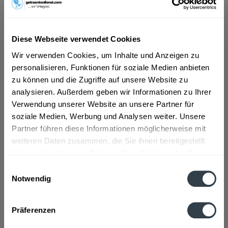
ab 48,29 € *
Diese Webseite verwendet Cookies
Inhalt:
20 Liter (2,42 € * / 1 Liter)
inkl. MwSt.
ggf. zzgl. Erschwerniszuschlag
Wir verwenden Cookies, um Inhalte und Anzeigen zu
Vorrätig
personalisieren, Funktionen für soziale Medien anbieten
zu können und die Zugriffe auf unsere Website zu
In den
Warenkorb
analysieren. Außerdem geben wir Informationen zu Ihrer
Verwendung unserer Website an unsere Partner für
Artikel-Nr.:
32381
soziale Medien, Werbung und Analysen weiter. Unsere
Verfügbar in:
Partner führen diese Informationen möglicherweise mit
weiteren Daten zusammen, die Sie ihnen bereitgestellt
Beschreibung
haben oder die sie im Rahmen Ihrer Nutzung der Dienste
gesammelt haben.
mehr
Einwilligungsauswahl
Notwendig
Datenschutzbestimmungen
Zutaten und Allergene
Wasser, WEIZENMALZ, GERSTENMALZ, Hopfen, Hefe
mehr
Präferenzen