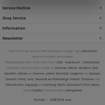
Service Hotline
Shop Service
Information
Newsletter
* Alle Preise inkl. gesetzl. Mehrwertsteuer und ggf. zzgl.
Lieferkosten
,
wenn nicht anders beschrieben
Webseitenbetreiber: Drink now GmbH:
AGB
|
Impressum
|
Datenschutz
Besuchen Sie auch unsere Shops in:
München
,
Werne
,
Nordhorn
,
Bad
Salzuflen
,
Hörstel
und
Damme
,
Lathen
,
Nienstädt
,
Lengerich
und
Garbsen
,
Stainach
,
Vomp
,
Lienz
,
Neustadt am Rübenberge
,
Nottuln
,
Stolzenau
und
Obernkirchen
,
Augsburg
und
Hamburg
,
Berlin
,
Düsseldorf
,
Erfurt
,
Mainz
sowie
Frankfurt
. Übersicht aller
Liefergebiete
Kontakt
AGB Drink now