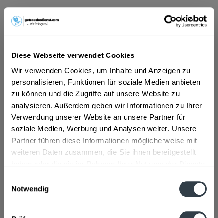
ab 101,01 € *
Inhalt:
10 Liter (10,10 € * / 1 Liter)
Diese Webseite verwendet Cookies
inkl. MwSt.
ggf. zzgl. Erschwerniszuschlag
Vorrätig
Wir verwenden Cookies, um Inhalte und Anzeigen zu
MEHRWEG
personalisieren, Funktionen für soziale Medien anbieten
zu können und die Zugriffe auf unsere Website zu
+3,10 € Pfand
analysieren. Außerdem geben wir Informationen zu Ihrer
Verwendung unserer Website an unsere Partner für
In den
Warenkorb
soziale Medien, Werbung und Analysen weiter. Unsere
Partner führen diese Informationen möglicherweise mit
Artikel-Nr.:
32706
weiteren Daten zusammen, die Sie ihnen bereitgestellt
Verfügbar in:
haben oder die sie im Rahmen Ihrer Nutzung der Dienste
gesammelt haben.
Einwilligungsauswahl
Beschreibung
Notwendig
mehr
Datenschutzbestimmungen