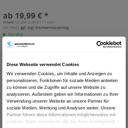
ab 19,99 € *
Inhalt:
10 Liter (2,00 € * / 1 Liter)
inkl. MwSt.
ggf. zzgl. Erschwerniszuschlag
Vorrätig
MEHRWEG
+3,10 € Pfand
In den
Warenkorb
Diese Webseite verwendet Cookies
Wir verwenden Cookies, um Inhalte und Anzeigen zu
Artikel-Nr.:
32957
personalisieren, Funktionen für soziale Medien anbieten
Verfügbar in:
zu können und die Zugriffe auf unsere Website zu
München
,
Rosenheim
,
Garbsen
,
Freising
,
Dachau
,
Neustadt am
analysieren. Außerdem geben wir Informationen zu Ihrer
Rübenberge
,
Germering
,
Erding
,
Seelze
,
Wedemark
,
Verwendung unserer Website an unsere Partner für
Unterschleißheim
,
Olching
,
Geretsried
,
Unterhaching
,
Isernhagen
,
Starnberg
,
Vaterstetten
,
Karlsfeld
,
Ottobrunn
,
soziale Medien, Werbung und Analysen weiter. Unsere
Puchheim
Partner führen diese Informationen möglicherweise mit
weiteren Daten zusammen, die Sie ihnen bereitgestellt
Beschreibung