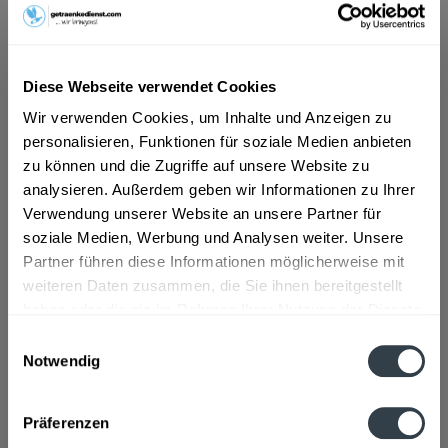
ab 14,09 € *
Inhalt:
10 Liter (1,41 € * / 1 Liter)
Diese Webseite verwendet Cookies
inkl. MwSt.
ggf. zzgl. Erschwerniszuschlag
Wir verwenden Cookies, um Inhalte und Anzeigen zu
Vorrätig
personalisieren, Funktionen für soziale Medien anbieten
zu können und die Zugriffe auf unsere Website zu
In den
Warenkorb
analysieren. Außerdem geben wir Informationen zu Ihrer
Verwendung unserer Website an unsere Partner für
Artikel-Nr.:
30968
soziale Medien, Werbung und Analysen weiter. Unsere
Verfügbar in:
Partner führen diese Informationen möglicherweise mit
weiteren Daten zusammen, die Sie ihnen bereitgestellt
Beschreibung
haben oder die sie im Rahmen Ihrer Nutzung der Dienste
mehr
gesammelt haben.
Einwilligungsauswahl
Notwendig
Zutaten und Allergene
Datenschutzbestimmungen
MILCH 1,5% Fett
mehr
Präferenzen