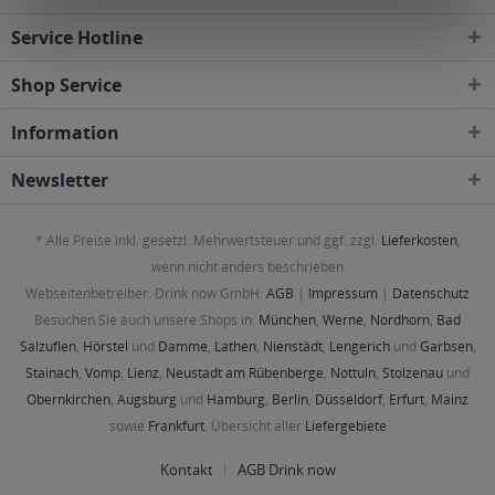
Service Hotline
Shop Service
Information
Newsletter
* Alle Preise inkl. gesetzl. Mehrwertsteuer und ggf. zzgl.
Lieferkosten
,
wenn nicht anders beschrieben
Webseitenbetreiber: Drink now GmbH:
AGB
|
Impressum
|
Datenschutz
Besuchen Sie auch unsere Shops in:
München
,
Werne
,
Nordhorn
,
Bad
Salzuflen
,
Hörstel
und
Damme
,
Lathen
,
Nienstädt
,
Lengerich
und
Garbsen
,
Stainach
,
Vomp
,
Lienz
,
Neustadt am Rübenberge
,
Nottuln
,
Stolzenau
und
Obernkirchen
,
Augsburg
und
Hamburg
,
Berlin
,
Düsseldorf
,
Erfurt
,
Mainz
sowie
Frankfurt
. Übersicht aller
Liefergebiete
Kontakt
AGB Drink now