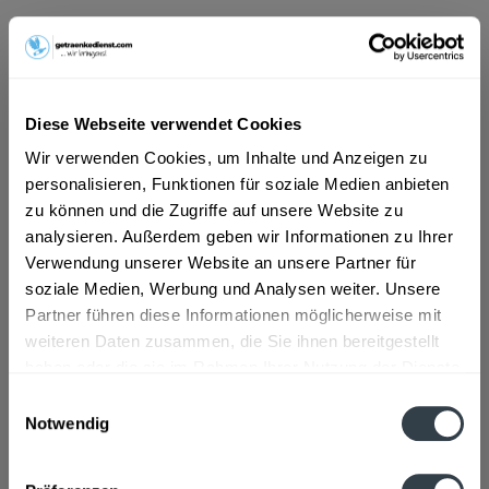
ab 14,99 € *
Inhalt:
7.92 Liter (1,89 € * / 1 Liter)
Diese Webseite verwendet Cookies
inkl. MwSt.
ggf. zzgl. Erschwerniszuschlag
Vorrätig
Wir verwenden Cookies, um Inhalte und Anzeigen zu
MEHRWEG
personalisieren, Funktionen für soziale Medien anbieten
zu können und die Zugriffe auf unsere Website zu
+3,42 € Pfand
analysieren. Außerdem geben wir Informationen zu Ihrer
Verwendung unserer Website an unsere Partner für
In den
Warenkorb
soziale Medien, Werbung und Analysen weiter. Unsere
Partner führen diese Informationen möglicherweise mit
Artikel-Nr.:
30468
weiteren Daten zusammen, die Sie ihnen bereitgestellt
Verfügbar in:
haben oder die sie im Rahmen Ihrer Nutzung der Dienste
gesammelt haben.
Einwilligungsauswahl
Beschreibung
Notwendig
mehr
Datenschutzbestimmungen