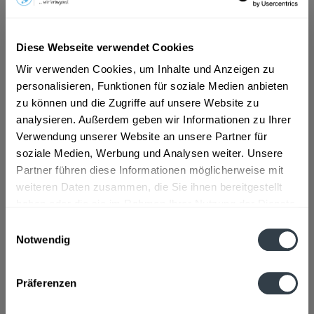
ab 3,09 € *
Diese Webseite verwendet Cookies
Inhalt:
0.35 Liter (8,83 € * / 1 Liter)
inkl. MwSt.
ggf. zzgl. Erschwerniszuschlag
Wir verwenden Cookies, um Inhalte und Anzeigen zu
Vorrätig
personalisieren, Funktionen für soziale Medien anbieten
zu können und die Zugriffe auf unsere Website zu
analysieren. Außerdem geben wir Informationen zu Ihrer
In den
Warenkorb
Verwendung unserer Website an unsere Partner für
soziale Medien, Werbung und Analysen weiter. Unsere
Artikel-Nr.:
30684
Partner führen diese Informationen möglicherweise mit
Verfügbar in:
weiteren Daten zusammen, die Sie ihnen bereitgestellt
haben oder die sie im Rahmen Ihrer Nutzung der Dienste
Beschreibung
gesammelt haben.
Einwilligungsauswahl
mehr
Notwendig
Datenschutzbestimmungen
Zutaten und Allergene
Präferenzen
Enthält EI
mehr