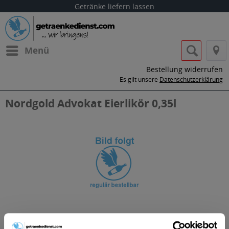
Getränke liefern lassen
Menü
Bestellung widerrufen
Es gilt unsere
Datenschutzerklärung
Nordgold Advokat Eierlikör 0,35l