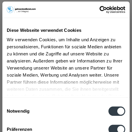
ab 101,01 € *
Inhalt:
10 Liter (10,10 € * / 1 Liter)
inkl. MwSt.
ggf. zzgl. Erschwerniszuschlag
Diese Webseite verwendet Cookies
Vorrätig
Wir verwenden Cookies, um Inhalte und Anzeigen zu
MEHRWEG
personalisieren, Funktionen für soziale Medien anbieten
+3,10 € Pfand
zu können und die Zugriffe auf unsere Website zu
analysieren. Außerdem geben wir Informationen zu Ihrer
In den
Warenkorb
Verwendung unserer Website an unsere Partner für
soziale Medien, Werbung und Analysen weiter. Unsere
Artikel-Nr.:
31574
Partner führen diese Informationen möglicherweise mit
Verfügbar in:
weiteren Daten zusammen, die Sie ihnen bereitgestellt
haben oder die sie im Rahmen Ihrer Nutzung der Dienste
gesammelt haben.
Beschreibung
Einwilligungsauswahl
Notwendig
mehr
Datenschutzbestimmungen
Zutaten und Allergene
Präferenzen