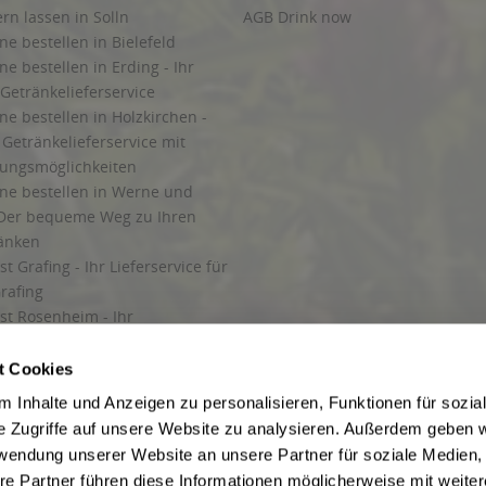
ern lassen in Solln
AGB Drink now
ne bestellen in Bielefeld
ne bestellen in Erding - Ihr
Getränkelieferservice
ne bestellen in Holzkirchen -
Getränkelieferservice mit
lungsmöglichkeiten
ine bestellen in Werne und
Der bequeme Weg zu Ihren
ränken
t Grafing - Ihr Lieferservice für
rafing
st Rosenheim - Ihr
r Getränkeservice in Rosenheim
ng
t Cookies
rung in Starnberg
 Inhalte und Anzeigen zu personalisieren, Funktionen für sozia
e Zugriffe auf unsere Website zu analysieren. Außerdem geben w
 für Getränke
rwendung unserer Website an unsere Partner für soziale Medien
etränke
re Partner führen diese Informationen möglicherweise mit weite