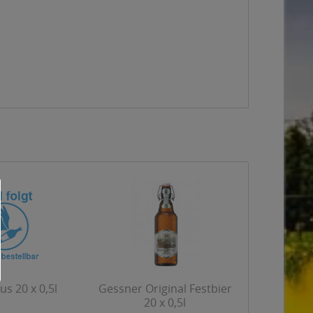
s 20 x 0,5l
Gessner Original Festbier
20 x 0,5l