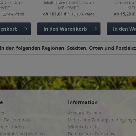
,25 € * / 1 Liter)
Inhalt
10 Liter
(10,10 € * / 1 Liter)
Inhalt
10 Lite
RWEG
MEHRWEG
ME
*
ab 101,01 € *
ab 15,29 €
+2,14 € Pfand
+3,10 € Pfand
enkorb
In den
Warenkorb
In den
Wa
d in den folgenden Regionen, Städten, Orten und Postleit
ce
Information
hen
Account löschen
ur Flaschenpost
Liefer- und Zahlungsbedingunge
irmenkunden
Widerrufsrecht
 Kommission bestellen
Datenschutz Drink now