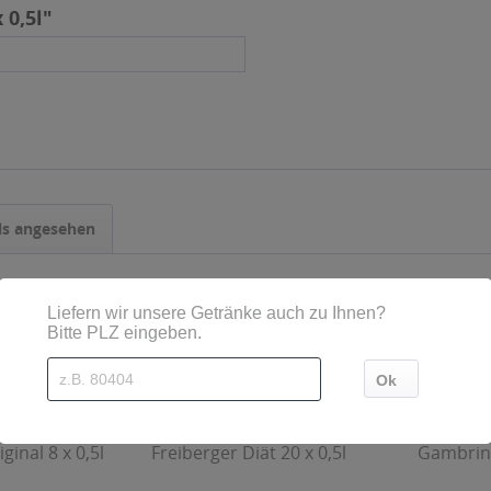
 0,5l"
ls angesehen
ginal 8 x 0,5l
Freiberger Diät 20 x 0,5l
Gambrinu