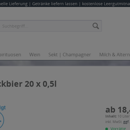
elle Lieferung |
Getränke liefern lassen
| kostenlose Leergutmit
pirituosen
Wein
Sekt | Champagner
Milch & Alter
kbier 20 x 0,5l
ab 18,
Inhalt:
10 Liter
inkl. MwSt.
ggf.
Vorrätig