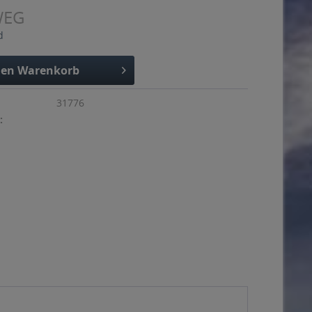
WEG
d
den
Warenkorb
31776
: