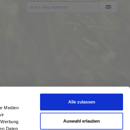
Alle zulassen
le Medien
ir
Auswahl erlauben
, Werbung
ren Daten