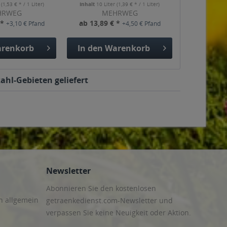
r
(1,53 € * / 1 Liter)
Inhalt
10 Liter
(1,39 € * / 1 Liter)
HRWEG
MEHRWEG
 *
ab 13,89 € *
+3,10 € Pfand
+4,50 € Pfand
renkorb
In den
Warenkorb
zahl-Gebieten geliefert
Newsletter
Abonnieren Sie den kostenlosen
n allgemein
getraenkedienst.com-Newsletter und
verpassen Sie keine Neuigkeit oder Aktion.