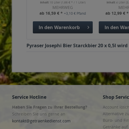
Inhalt
10 Liter
(1,66 € * / 1 Liter)
Inhalt
4 Liter
(3
MEHRWEG
MEH
ab 16,59 € *
ab 12,99 € 
+3,10 € Pfand
In den
Warenkorb
In den
War
Pyraser Josephi Bier Starckbier 20 x 0,5l wir
Service Hotline
Shop Servi
Haben Sie Fragen zu Ihrer Bestellung?
Account lösc
Alternative z
Schreiben Sie uns gerne an
Büro- und F
kontakt@getraenkedienst.com
Getränke auf