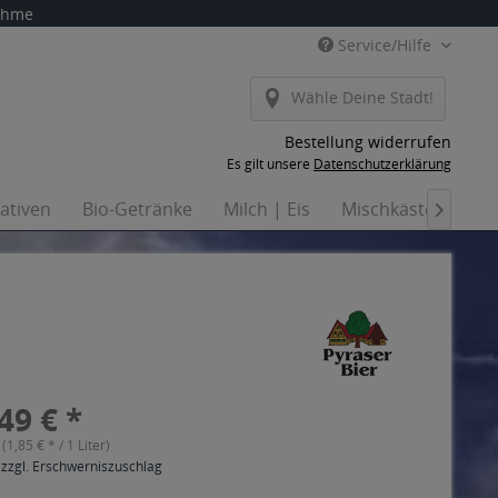
nahme
Service/Hilfe
Wähle Deine Stadt!
Bestellung widerrufen
Es gilt unsere
Datenschutzerklärung
nativen
Bio-Getränke
Milch | Eis
Mischkästen
Ha

49 € *
 (1,85 € * / 1 Liter)
 zzgl. Erschwerniszuschlag