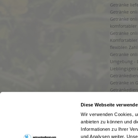
Getränke lief
Getränke onli
Getränke onli
komfortabler 
Getränke onli
Komfortabler 
flexiblen Zah
Getränke onl
Umgebung - 
Lieblingsget
Getränkediens
Getränke in G
Getränkedien
zuverlässige
und Umgebu
Diese Webseite verwende
Getränkeliefe
Wir verwenden Cookies, um
Liefergebiet
anbieten zu können und di
Lieferservice
Informationen zu Ihrer Ve
Wir liefern G
und Analysen weiter. Unse