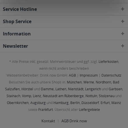
Service Hotline
Shop Service
Information
Newsletter
* Alle Preise inkl. gesetzl. Mehrwertsteuer und ggf. zzgl.
Lieferkosten
,
wenn nicht anders beschrieben
Webseitenbetreiber: Drink now GmbH:
AGB
|
Impressum
|
Datenschutz
Besuchen Sie auch unsere Shops in:
München
,
Werne
,
Nordhorn
,
Bad
Salzuflen
,
Hörstel
und
Damme
,
Lathen
,
Nienstädt
,
Lengerich
und
Garbsen
,
Stainach
,
Vomp
,
Lienz
,
Neustadt am Rübenberge
,
Nottuln
,
Stolzenau
und
Obernkirchen
,
Augsburg
und
Hamburg
,
Berlin
,
Düsseldorf
,
Erfurt
,
Mainz
sowie
Frankfurt
. Übersicht aller
Liefergebiete
Kontakt
AGB Drink now