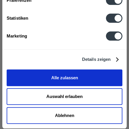
Präferenzen
Roter Trauben-, Apfel-, weißer Trauben-, Orangensaft,
Acerolamark, Brombeer-, Kirschsaft, Honig...
mehr
Statistiken
Hersteller
Haus Rabenhorst, 53572 Unkel/Rhein
mehr
Marketing
Nährwertangaben
Brennwert 62 kcal / 260 kJ Fett 0,5 g davon gesättigte
Details zeigen
Fettsäuren 0,1 g...
mehr
Ähnliche Artikel
Alle zulassen
Kunden haben sich ebenfalls angesehen
Auswahl erlauben
Rotbäckchen Klassik Bio 6 x 0,7l wird in den
folgenden Regionen, Städten, Orten und Postleitzahl-
Gebieten geliefert
Ablehnen