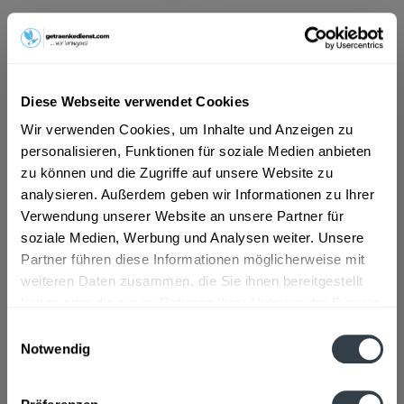
ab 22,74 € *
Inhalt:
4.2 Liter (5,41 € * / 1 Liter)
inkl. MwSt.
ggf. zzgl. Erschwerniszuschlag
Diese Webseite verwendet Cookies
Vorrätig
MEHRWEG
Wir verwenden Cookies, um Inhalte und Anzeigen zu
personalisieren, Funktionen für soziale Medien anbieten
+2,40 € Pfand
zu können und die Zugriffe auf unsere Website zu
analysieren. Außerdem geben wir Informationen zu Ihrer
In den
Warenkorb
Verwendung unserer Website an unsere Partner für
soziale Medien, Werbung und Analysen weiter. Unsere
Artikel-Nr.:
32373
Partner führen diese Informationen möglicherweise mit
Verfügbar in:
weiteren Daten zusammen, die Sie ihnen bereitgestellt
haben oder die sie im Rahmen Ihrer Nutzung der Dienste
Beschreibung
gesammelt haben.
Einwilligungsauswahl
DE-ÖKO-006 zertifiziert
mehr
Notwendig
Datenschutzbestimmungen
Zutaten und Allergene