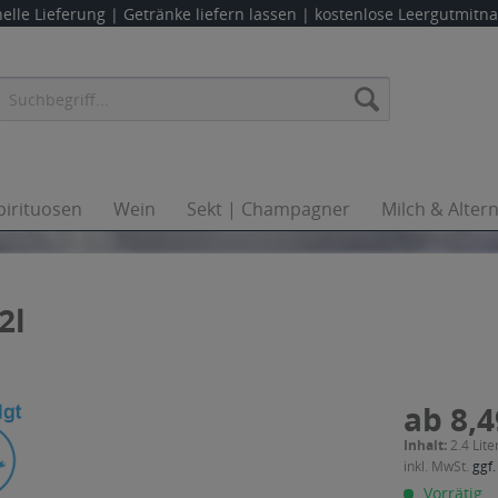
elle Lieferung |
Getränke liefern lassen
| kostenlose Leergutmit
pirituosen
Wein
Sekt | Champagner
Milch & Alter
2l
ab 8,4
Inhalt:
2.4 Lite
inkl. MwSt.
ggf.
Vorrätig