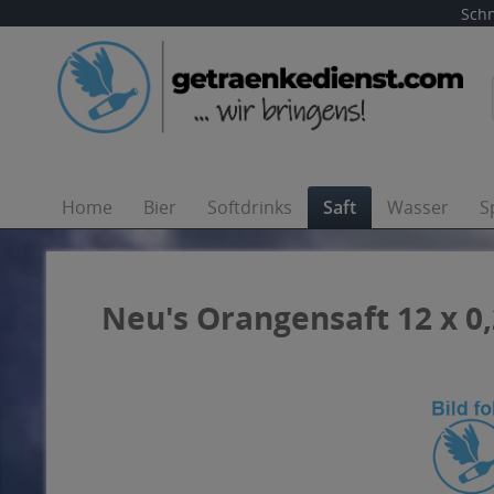
Schn
Home
Bier
Softdrinks
Saft
Wasser
S
Neu's Orangensaft 12 x 0,