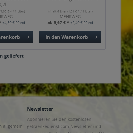
0,2l
(1,05 € * / 1 Liter)
Inhalt
6 Liter
(1,61 € * / 1 Liter)
HRWEG
MEHRWEG
 *
ab 9,67 € *
+4,50 € Pfand
+2,40 € Pfand
renkorb
In den
Warenkorb
 geliefert
Newsletter
Abonnieren Sie den kostenlosen
n allgemein
getraenkedienst.com-Newsletter und