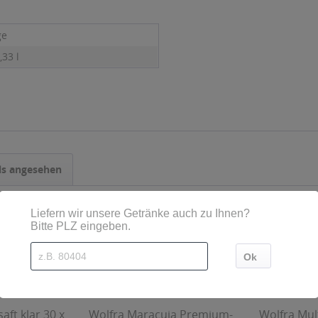
ge
,33 l
ls angesehen
aft klar 30 x
Wolfra Maracuja Premium-
Wolfra Mult