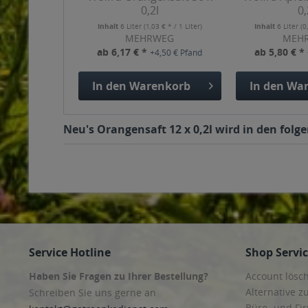
0,2l
0,
Inhalt
6 Liter
(1,03 € * / 1 Liter)
Inhalt
6 Liter
(0
MEHRWEG
MEH
ab 6,17 € *
ab 5,80 € *
+4,50 € Pfand
In den
Warenkorb
In den
War
Neu's Orangensaft 12 x 0,2l wird in den folg
Service Hotline
Shop Servi
Haben Sie Fragen zu Ihrer Bestellung?
Account lösc
Alternative z
Schreiben Sie uns gerne an
Büro- und F