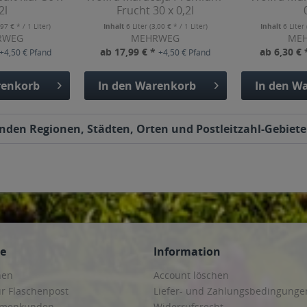
2l
Frucht 30 x 0,2l
,97 € * / 1 Liter)
Inhalt
6 Liter
(3,00 € * / 1 Liter)
Inhalt
6 Liter
RWEG
MEHRWEG
ME
ab 17,99 € *
ab 6,30 €
+4,50 € Pfand
+4,50 € Pfand
enkorb
In den
Warenkorb
In den
Wa
enden Regionen, Städten, Orten und Postleitzahl-Gebieten
ce
Information
hen
Account löschen
ur Flaschenpost
Liefer- und Zahlungsbedingunge
irmenkunden
Widerrufsrecht