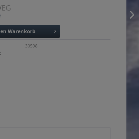
WEG
d
den
Warenkorb
30598
: