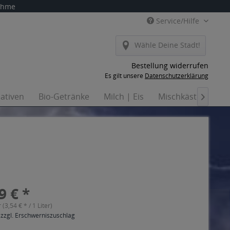
nahme
Service/Hilfe
Wähle Deine Stadt!
Bestellung widerrufen
Es gilt unsere
Datenschutzerklärung
nativen
Bio-Getränke
Milch | Eis
Mischkästen
Ha

9 € *
r (3,54 € * / 1 Liter)
 zzgl. Erschwerniszuschlag