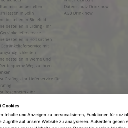
 Kommission bestellen
Datenschutz Drink now
ern lassen in Solln
AGB Drink now
ne bestellen in Bielefeld
ne bestellen in Erding - Ihr
Getränkelieferservice
ne bestellen in Holzkirchen -
Getränkelieferservice mit
lungsmöglichkeiten
ine bestellen in Werne und
Der bequeme Weg zu Ihren
ränken
t Grafing - Ihr Lieferservice für
rafing
st Rosenheim - Ihr
r Getränkeservice in Rosenheim
ng
t Cookies
rung in Starnberg
 Inhalte und Anzeigen zu personalisieren, Funktionen für sozia
e Zugriffe auf unsere Website zu analysieren. Außerdem geben w
 für Getränke