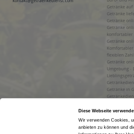
kontakt@getraenkedienst.com
Getränke auf
Getränke lief
Getränke onli
Getränke onli
komfortabler 
Getränke onli
Komfortabler 
flexiblen Zah
Getränke onl
Umgebung - 
Lieblingsget
Getränkediens
Getränke in G
Getränkedien
zuverlässige
und Umgebu
Diese Webseite verwende
Getränkeliefe
Wir verwenden Cookies, um
Liefergebiet
anbieten zu können und di
Lieferservice