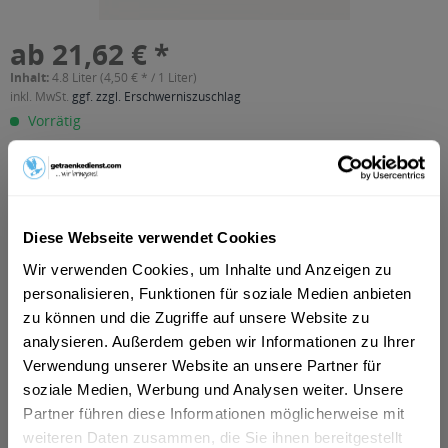
ab 21,62 € *
Inhalt:
4.8 Liter (4,50 € * / 1 Liter)
inkl. MwSt.
ggf. zzgl. Erschwerniszuschlag
Vorrätig
MEHRWEG
+5,10 € Pfand
In den
Warenkorb
Diese Webseite verwendet Cookies
Wir verwenden Cookies, um Inhalte und Anzeigen zu
Artikel-Nr.:
31104
personalisieren, Funktionen für soziale Medien anbieten
Verfügbar in:
zu können und die Zugriffe auf unsere Website zu
Astenberg, Bradl, Dikat, Ehrenstall, Erlach, Rofansiedlung,
Tiergarten, Wiesing
,
Brixlegg, Mehrn, Zimmermoos
,
Bruck am
analysieren. Außerdem geben wir Informationen zu Ihrer
Ziller, Bruckerberg, Imming, Reith im Alpbachtal
,
Buch
,
Fiecht,
Verwendung unserer Website an unsere Partner für
Vomp, Vomperbach, Vomperberg
,
Fischl, Jenbach, Strass im
soziale Medien, Werbung und Analysen weiter. Unsere
Zillertal, Tratzberg
,
Fritzens
,
Fügen, Gagering, Kapfing,
Partner führen diese Informationen möglicherweise mit
Kleinboden, Schlitters
,
Hygna, Reith im Alpbachtal, Scheffach
,
Kolsass
,
Kolsassberg
,
Mariatal, Voldöpp
,
Münster
,
Pill
,
weiteren Daten zusammen, die Sie ihnen bereitgestellt