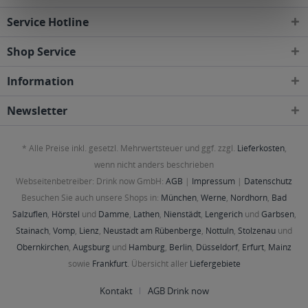
Service Hotline
Shop Service
Information
Newsletter
* Alle Preise inkl. gesetzl. Mehrwertsteuer und ggf. zzgl.
Lieferkosten
,
wenn nicht anders beschrieben
Webseitenbetreiber: Drink now GmbH:
AGB
|
Impressum
|
Datenschutz
Besuchen Sie auch unsere Shops in:
München
,
Werne
,
Nordhorn
,
Bad
Salzuflen
,
Hörstel
und
Damme
,
Lathen
,
Nienstädt
,
Lengerich
und
Garbsen
,
Stainach
,
Vomp
,
Lienz
,
Neustadt am Rübenberge
,
Nottuln
,
Stolzenau
und
Obernkirchen
,
Augsburg
und
Hamburg
,
Berlin
,
Düsseldorf
,
Erfurt
,
Mainz
sowie
Frankfurt
. Übersicht aller
Liefergebiete
Kontakt
AGB Drink now