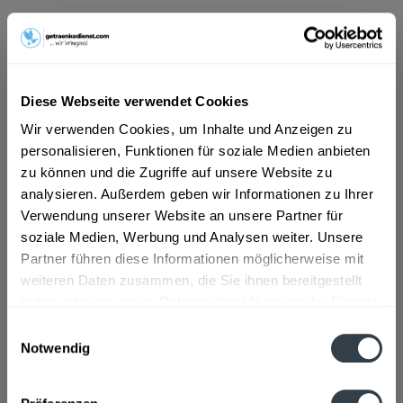
ab 12,69 € *
Inhalt:
6 Liter (2,12 € * / 1 Liter)
inkl. MwSt.
ggf. zzgl. Erschwerniszuschlag
Diese Webseite verwendet Cookies
Vorrätig
MEHRWEG
Wir verwenden Cookies, um Inhalte und Anzeigen zu
personalisieren, Funktionen für soziale Medien anbieten
+2,40 € Pfand
zu können und die Zugriffe auf unsere Website zu
analysieren. Außerdem geben wir Informationen zu Ihrer
In den
Warenkorb
Verwendung unserer Website an unsere Partner für
soziale Medien, Werbung und Analysen weiter. Unsere
Artikel-Nr.:
31568
Partner führen diese Informationen möglicherweise mit
Verfügbar in:
weiteren Daten zusammen, die Sie ihnen bereitgestellt
haben oder die sie im Rahmen Ihrer Nutzung der Dienste
Beschreibung
gesammelt haben.
Einwilligungsauswahl
mehr
Notwendig
Datenschutzbestimmungen
Zutaten und Allergene