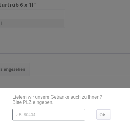
urtrüb 6 x 1l"
 l
ls angesehen
aft klar 30 x
Wolfra Maracuja Premium-
Wolfra Mult