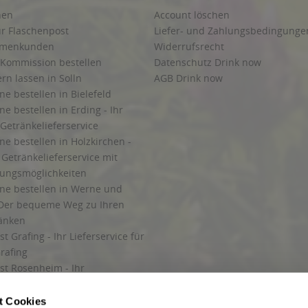
hen
Account löschen
ur Flaschenpost
Liefer- und Zahlungsbedingunge
irmenkunden
Widerrufsrecht
 Kommission bestellen
Datenschutz Drink now
ern lassen in Solln
AGB Drink now
ne bestellen in Bielefeld
ne bestellen in Erding - Ihr
Getränkelieferservice
ne bestellen in Holzkirchen -
Getränkelieferservice mit
lungsmöglichkeiten
ine bestellen in Werne und
Der bequeme Weg zu Ihren
ränken
t Grafing - Ihr Lieferservice für
rafing
st Rosenheim - Ihr
r Getränkeservice in Rosenheim
ng
t Cookies