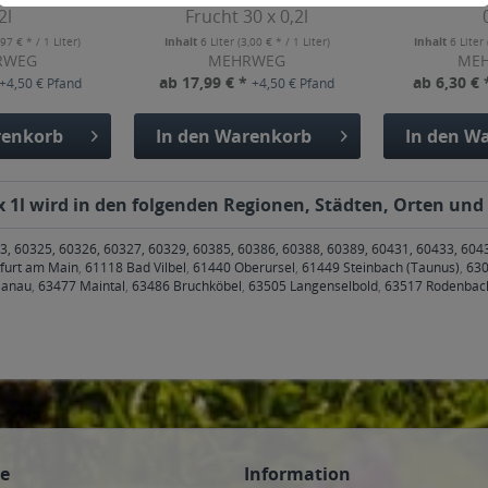
2l
Frucht 30 x 0,2l
,97 € * / 1 Liter)
Inhalt
6 Liter
(3,00 € * / 1 Liter)
Inhalt
6 Liter
RWEG
MEHRWEG
ME
ab 17,99 € *
ab 6,30 €
+4,50 € Pfand
+4,50 € Pfand
enkorb
In den
Warenkorb
In den
Wa
x 1l wird in den folgenden Regionen, Städten, Orten und 
3, 60325, 60326, 60327, 60329, 60385, 60386, 60388, 60389, 60431, 60433, 604
kfurt am Main
,
61118 Bad Vilbel
,
61440 Oberursel
,
61449 Steinbach (Taunus)
,
630
Hanau
,
63477 Maintal
,
63486 Bruchköbel
,
63505 Langenselbold
,
63517 Rodenbac
ce
Information