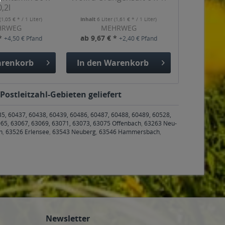
0,2l
(1,05 € * / 1 Liter)
Inhalt
6 Liter
(1,61 € * / 1 Liter)
HRWEG
MEHRWEG
 *
ab 9,67 € *
+4,50 € Pfand
+2,40 € Pfand
renkorb
In den
Warenkorb
Postleitzahl-Gebieten geliefert
35, 60437, 60438, 60439, 60486, 60487, 60488, 60489, 60528,
65, 63067, 63069, 63071, 63073, 63075 Offenbach
,
63263 Neu-
h
,
63526 Erlensee
,
63543 Neuberg
,
63546 Hammersbach
,
Newsletter