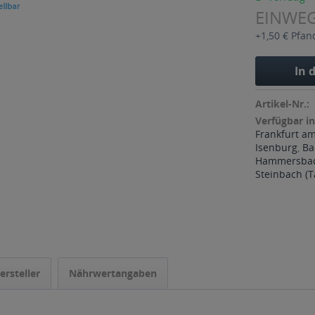
EINWE
+1,50 € Pfan
In 
Artikel-Nr.:
Verfügbar in
Frankfurt a
Isenburg
,
Ba
Hammersba
Steinbach (
ersteller
Nährwertangaben