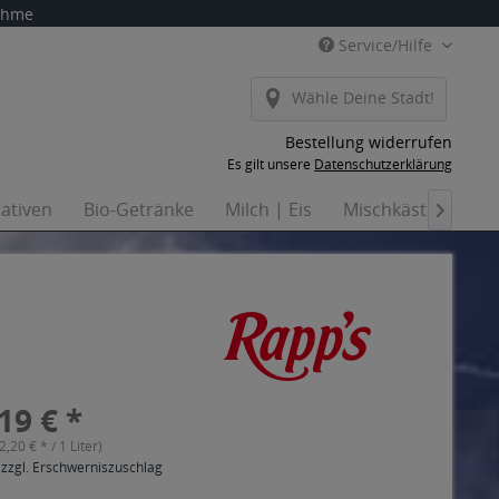
nahme
Service/Hilfe
Wähle Deine Stadt!
Bestellung widerrufen
Es gilt unsere
Datenschutzerklärung
nativen
Bio-Getränke
Milch | Eis
Mischkästen
Ha

19 € *
(2,20 € * / 1 Liter)
 zzgl. Erschwerniszuschlag