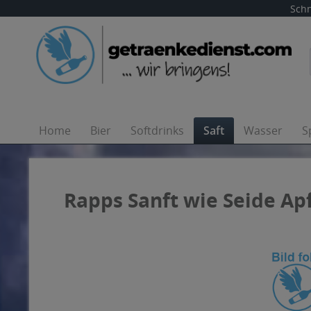
Schn
Home
Bier
Softdrinks
Saft
Wasser
S
Rapps Sanft wie Seide Apf