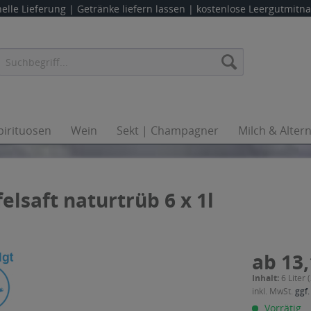
elle Lieferung |
Getränke liefern lassen
| kostenlose Leergutmit
pirituosen
Wein
Sekt | Champagner
Milch & Alter
elsaft naturtrüb 6 x 1l
ab 13,
Inhalt:
6 Liter 
inkl. MwSt.
ggf.
Vorrätig