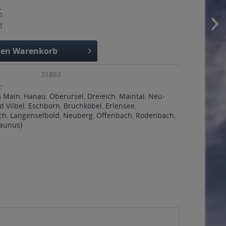
G
d
den
Warenkorb
31883
:
m Main
,
Hanau
,
Oberursel
,
Dreieich
,
Maintal
,
Neu-
d Vilbel
,
Eschborn
,
Bruchköbel
,
Erlensee
,
ch
,
Langenselbold
,
Neuberg
,
Offenbach
,
Rodenbach
,
Taunus)