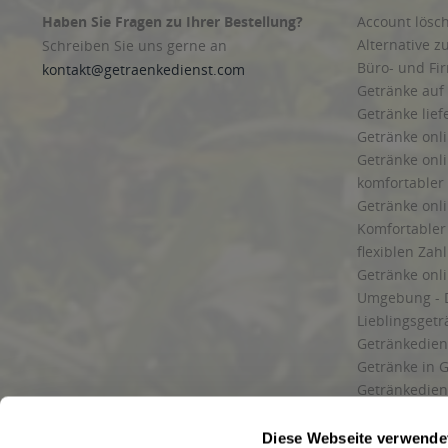
Haben Sie Fragen zu Ihrer Bestellung?
Account lösc
Alternative z
Schreiben Sie uns gerne an
Büro- und F
kontakt@getraenkedienst.com
Getränke auf
Getränke lief
Getränke onli
Getränke onli
komfortabler 
Getränke onli
Komfortabler 
flexiblen Zah
Getränke onl
Umgebung - 
Lieblingsget
Getränkediens
Getränke in G
Getränkedien
zuverlässige
und Umgebu
Diese Webseite verwende