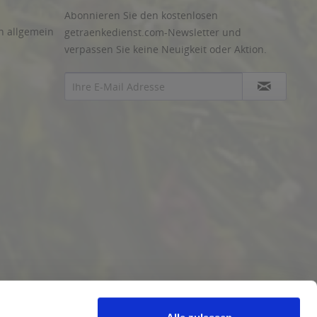
Abonnieren Sie den kostenlosen
n allgemein
getraenkedienst.com-Newsletter und
verpassen Sie keine Neuigkeit oder Aktion.