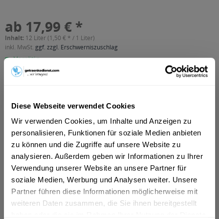
ab 17,99 € *
Inhalt:
12 Liter (1,50 € * / 1 Liter)
inkl. MwSt.
ggf. zzgl. Erschwerniszuschlag
Vorrätig
MEHRWEG
+3,30 € Pfand
Diese Webseite verwendet Cookies
In den
Warenkorb
Wir verwenden Cookies, um Inhalte und Anzeigen zu
personalisieren, Funktionen für soziale Medien anbieten
Artikel-Nr.:
32403
zu können und die Zugriffe auf unsere Website zu
Verfügbar in:
Frankfurt am Main
,
Hanau
,
Oberursel
,
Dreieich
,
Maintal
,
Neu-
analysieren. Außerdem geben wir Informationen zu Ihrer
Isenburg
,
Bad Vilbel
,
Eschborn
,
Bruchköbel
,
Erlensee
,
Verwendung unserer Website an unsere Partner für
Hammersbach
,
Langenselbold
,
Neuberg
,
Offenbach
,
soziale Medien, Werbung und Analysen weiter. Unsere
Rodenbach
,
Steinbach (Taunus)
Partner führen diese Informationen möglicherweise mit
weiteren Daten zusammen, die Sie ihnen bereitgestellt
Beschreibung
haben oder die sie im Rahmen Ihrer Nutzung der Dienste