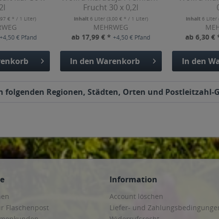
2l
Frucht 30 x 0,2l
,97 € * / 1 Liter)
Inhalt
6 Liter
(3,00 € * / 1 Liter)
Inhalt
6 Liter
RWEG
MEHRWEG
ME
ab 17,99 € *
ab 6,30 €
+4,50 € Pfand
+4,50 € Pfand
enkorb
In den
Warenkorb
In den
Wa
en folgenden Regionen, Städten, Orten und Postleitzahl-G
ce
Information
hen
Account löschen
ur Flaschenpost
Liefer- und Zahlungsbedingunge
irmenkunden
Widerrufsrecht