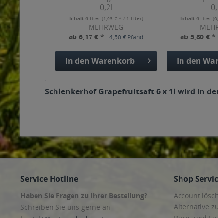
0,2l
0,
Inhalt
6 Liter
(1,03 € * / 1 Liter)
Inhalt
6 Liter
(0
MEHRWEG
MEH
ab 6,17 € *
ab 5,80 € *
+4,50 € Pfand
In den
Warenkorb
In den
War
Schlenkerhof Grapefruitsaft 6 x 1l wird in d
Service Hotline
Shop Servi
Haben Sie Fragen zu Ihrer Bestellung?
Account lösc
Alternative z
Schreiben Sie uns gerne an
Büro- und F