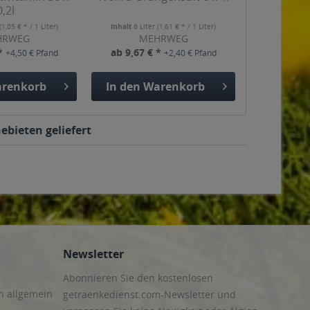
0,2l
(1,05 € * / 1 Liter)
Inhalt
6 Liter
(1,61 € * / 1 Liter)
HRWEG
MEHRWEG
 *
ab 9,67 € *
+4,50 € Pfand
+2,40 € Pfand
renkorb
In den
Warenkorb
ebieten geliefert
Newsletter
Abonnieren Sie den kostenlosen
n allgemein
getraenkedienst.com-Newsletter und