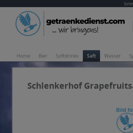
Schn
Home
Bier
Softdrinks
Saft
Wasser
S
Schlenkerhof Grapefruitsa