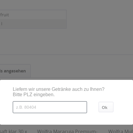
fruit
 l
ls angesehen
aft klar 30 x
Wolfra Maracuja Premium-
Wolfra Mult