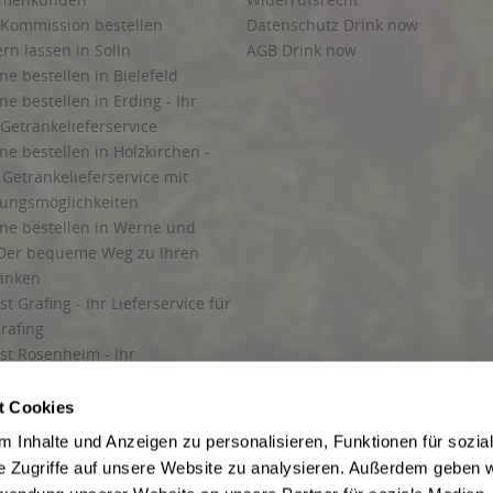
 Kommission bestellen
Datenschutz Drink now
ern lassen in Solln
AGB Drink now
ne bestellen in Bielefeld
ne bestellen in Erding - Ihr
Getränkelieferservice
ne bestellen in Holzkirchen -
Getränkelieferservice mit
lungsmöglichkeiten
ine bestellen in Werne und
Der bequeme Weg zu Ihren
ränken
t Grafing - Ihr Lieferservice für
rafing
st Rosenheim - Ihr
r Getränkeservice in Rosenheim
ng
t Cookies
rung in Starnberg
 Inhalte und Anzeigen zu personalisieren, Funktionen für sozia
e Zugriffe auf unsere Website zu analysieren. Außerdem geben w
 für Getränke