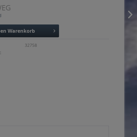
WEG
d
den
Warenkorb
32758
: