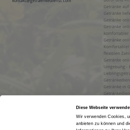
kontakt@getraenkedienst.com
Getränke auf
Getränke lief
Getränke onli
Getränke onli
komfortabler 
Getränke onli
Komfortabler 
flexiblen Zah
Getränke onl
Umgebung - 
Lieblingsget
Getränkediens
Getränke in G
Getränkedien
zuverlässige
und Umgebu
Diese Webseite verwende
Getränkeliefe
Wir verwenden Cookies, um
Liefergebiet
anbieten zu können und di
Lieferservice