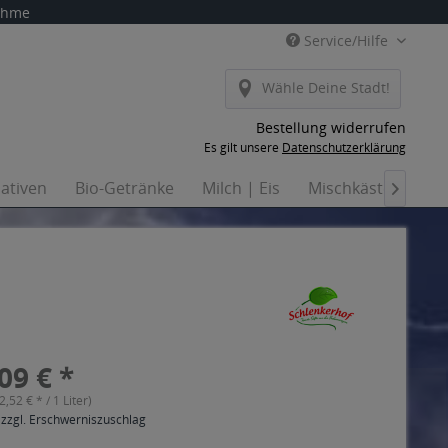
nahme
Service/Hilfe
Wähle Deine Stadt!
Bestellung widerrufen
Es gilt unsere
Datenschutzerklärung
nativen
Bio-Getränke
Milch | Eis
Mischkästen
Ha

09 € *
(2,52 € * / 1 Liter)
 zzgl. Erschwerniszuschlag