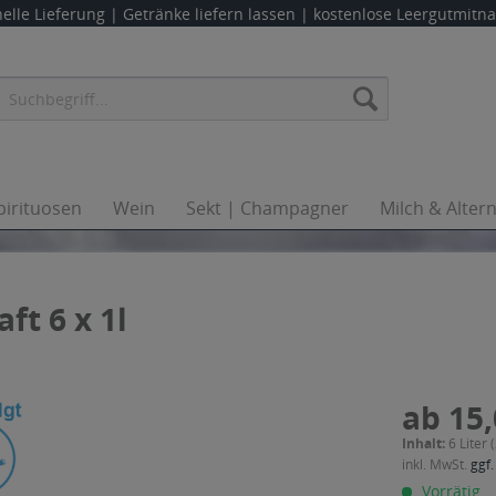
elle Lieferung |
Getränke liefern lassen
| kostenlose Leergutmit
pirituosen
Wein
Sekt | Champagner
Milch & Alter
ft 6 x 1l
ab 15,
Inhalt:
6 Liter 
inkl. MwSt.
ggf.
Vorrätig