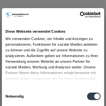
ab 12,59 € *
Inhalt:
6 Liter (2,10 € * / 1 Liter)
inkl. MwSt.
ggf. zzgl. Erschwerniszuschlag
Diese Webseite verwendet Cookies
Vorrätig
MEHRWEG
Wir verwenden Cookies, um Inhalte und Anzeigen zu
personalisieren, Funktionen für soziale Medien anbieten
+2,40 € Pfand
zu können und die Zugriffe auf unsere Website zu
analysieren. Außerdem geben wir Informationen zu Ihrer
In den
Warenkorb
Verwendung unserer Website an unsere Partner für
soziale Medien, Werbung und Analysen weiter. Unsere
Artikel-Nr.:
32787
Partner führen diese Informationen möglicherweise mit
Verfügbar in:
weiteren Daten zusammen, die Sie ihnen bereitgestellt
haben oder die sie im Rahmen Ihrer Nutzung der Dienste
Beschreibung
gesammelt haben.
Einwilligungsauswahl
mehr
Notwendig
Datenschutzbestimmungen