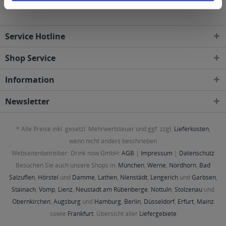
Service Hotline
Shop Service
Information
Newsletter
* Alle Preise inkl. gesetzl. Mehrwertsteuer und ggf. zzgl.
Lieferkosten
,
wenn nicht anders beschrieben
Webseitenbetreiber: Drink now GmbH:
AGB
|
Impressum
|
Datenschutz
Besuchen Sie auch unsere Shops in:
München
,
Werne
,
Nordhorn
,
Bad
Salzuflen
,
Hörstel
und
Damme
,
Lathen
,
Nienstädt
,
Lengerich
und
Garbsen
,
Stainach
,
Vomp
,
Lienz
,
Neustadt am Rübenberge
,
Nottuln
,
Stolzenau
und
Obernkirchen
,
Augsburg
und
Hamburg
,
Berlin
,
Düsseldorf
,
Erfurt
,
Mainz
sowie
Frankfurt
. Übersicht aller
Liefergebiete