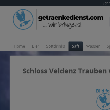
Schn
Home
Bier
Softdrinks
Saft
Wasser
S
Schloss Veldenz Trauben w