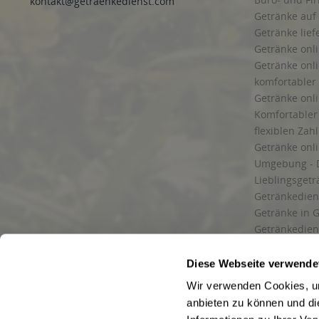
kontakt@getraenkedienst.com
Getränke auf
Getränke lief
Getränke onli
Getränke onli
komfortabler 
Getränke onli
Komfortabler 
flexiblen Zah
Getränke onl
Umgebung - 
Lieblingsget
Getränkediens
Getränke in G
Getränkedien
zuverlässige
und Umgebu
Diese Webseite verwende
Getränkeliefe
Wir verwenden Cookies, um
Liefergebiet
anbieten zu können und di
Lieferservice