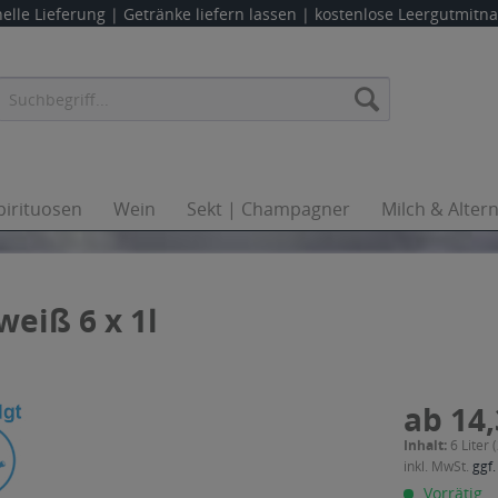
elle Lieferung |
Getränke liefern lassen
| kostenlose Leergutmit
pirituosen
Wein
Sekt | Champagner
Milch & Alter
eiß 6 x 1l
ab 14,
Inhalt:
6 Liter 
inkl. MwSt.
ggf.
Vorrätig