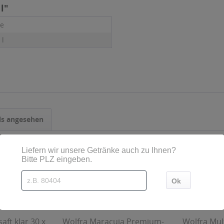
l"
e
 l
ls angesehen
aft klar 30 x
Wolfra Maracuja Premium-
Wolfra Mult