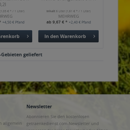
0,2l
(1,05 € * / 1 Liter)
Inhalt
6 Liter
(1,61 € * / 1 Liter)
HRWEG
MEHRWEG
 *
ab 9,67 € *
+4,50 € Pfand
+2,40 € Pfand
renkorb
In den
Warenkorb
-Gebieten geliefert
Newsletter
Abonnieren Sie den kostenlosen
n allgemein
getraenkedienst.com-Newsletter und