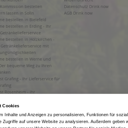
 Kommission bestellen
Datenschutz Drink now
ern lassen in Solln
AGB Drink now
ne bestellen in Bielefeld
ne bestellen in Erding - Ihr
Getränkelieferservice
ne bestellen in Holzkirchen -
Getränkelieferservice mit
lungsmöglichkeiten
ine bestellen in Werne und
Der bequeme Weg zu Ihren
ränken
t Grafing - Ihr Lieferservice für
rafing
st Rosenheim - Ihr
r Getränkeservice in Rosenheim
ng
t Cookies
rung in Starnberg
 Inhalte und Anzeigen zu personalisieren, Funktionen für sozia
e Zugriffe auf unsere Website zu analysieren. Außerdem geben w
 für Getränke