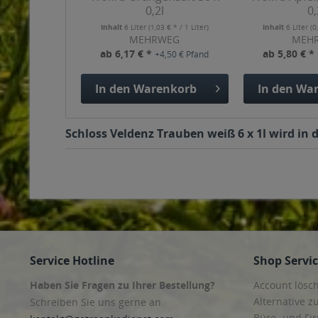
0,2l
0,
Inhalt
6 Liter
(1,03 € * / 1 Liter)
Inhalt
6 Liter
(0
MEHRWEG
MEH
ab 6,17 € *
ab 5,80 € *
+4,50 € Pfand
In den
Warenkorb
In den
War
Schloss Veldenz Trauben weiß 6 x 1l wird in 
Service Hotline
Shop Servi
Haben Sie Fragen zu Ihrer Bestellung?
Account lösc
Alternative z
Schreiben Sie uns gerne an
Büro- und F