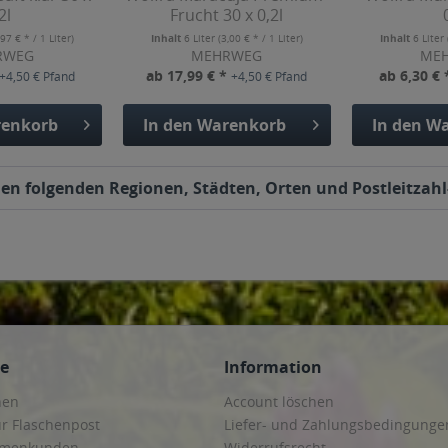
2l
Frucht 30 x 0,2l
,97 € * / 1 Liter)
Inhalt
6 Liter
(3,00 € * / 1 Liter)
Inhalt
6 Liter
RWEG
MEHRWEG
ME
ab 17,99 € *
ab 6,30 €
+4,50 € Pfand
+4,50 € Pfand
enkorb
In den
Warenkorb
In den
Wa
den folgenden Regionen, Städten, Orten und Postleitzahl
ce
Information
hen
Account löschen
ur Flaschenpost
Liefer- und Zahlungsbedingunge
irmenkunden
Widerrufsrecht