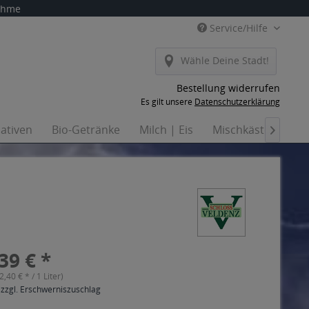
nahme
Service/Hilfe
Wähle Deine Stadt!
Bestellung widerrufen
Es gilt unsere
Datenschutzerklärung
nativen
Bio-Getränke
Milch | Eis
Mischkästen
Ha

39 € *
(2,40 € * / 1 Liter)
 zzgl. Erschwerniszuschlag