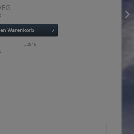
WEG
d
den
Warenkorb
32846
: