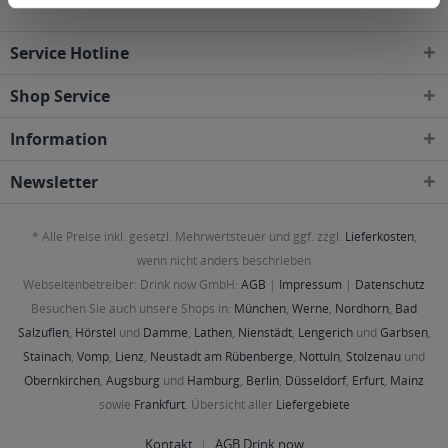
Service Hotline
Shop Service
Information
Newsletter
* Alle Preise inkl. gesetzl. Mehrwertsteuer und ggf. zzgl.
Lieferkosten
,
wenn nicht anders beschrieben
Webseitenbetreiber: Drink now GmbH:
AGB
|
Impressum
|
Datenschutz
Besuchen Sie auch unsere Shops in:
München
,
Werne
,
Nordhorn
,
Bad
Salzuflen
,
Hörstel
und
Damme
,
Lathen
,
Nienstädt
,
Lengerich
und
Garbsen
,
Stainach
,
Vomp
,
Lienz
,
Neustadt am Rübenberge
,
Nottuln
,
Stolzenau
und
Obernkirchen
,
Augsburg
und
Hamburg
,
Berlin
,
Düsseldorf
,
Erfurt
,
Mainz
sowie
Frankfurt
. Übersicht aller
Liefergebiete
Kontakt
AGB Drink now