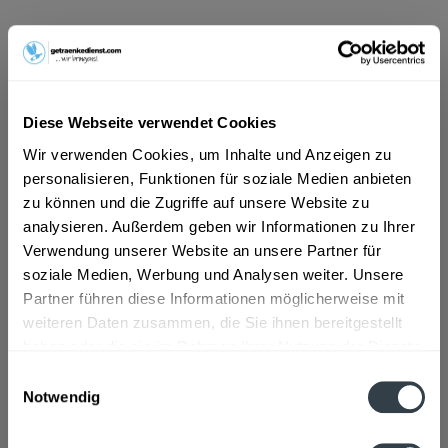
ab 7,49 € *
Inhalt:
2.4 Liter (3,12 € * / 1 Liter)
inkl. MwSt.
ggf. zzgl. Erschwerniszuschlag
Diese Webseite verwendet Cookies
Vorrätig
Wir verwenden Cookies, um Inhalte und Anzeigen zu
MEHRWEG
personalisieren, Funktionen für soziale Medien anbieten
+3,30 € Pfand
zu können und die Zugriffe auf unsere Website zu
analysieren. Außerdem geben wir Informationen zu Ihrer
In den
Warenkorb
Verwendung unserer Website an unsere Partner für
soziale Medien, Werbung und Analysen weiter. Unsere
Artikel-Nr.:
33014
Partner führen diese Informationen möglicherweise mit
Verfügbar in:
weiteren Daten zusammen, die Sie ihnen bereitgestellt
haben oder die sie im Rahmen Ihrer Nutzung der Dienste
gesammelt haben.
Beschreibung
Einwilligungsauswahl
Notwendig
mehr
Datenschutzbestimmungen