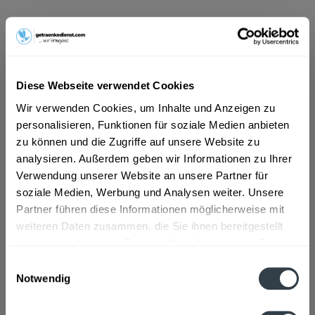
ab 51,39 € *
Inhalt:
9 Liter (5,71 € * / 1 Liter)
inkl. MwSt.
ggf. zzgl. Erschwerniszuschlag
Vorrätig
Diese Webseite verwendet Cookies
MEHRWEG
Wir verwenden Cookies, um Inhalte und Anzeigen zu
+3,30 € Pfand
personalisieren, Funktionen für soziale Medien anbieten
zu können und die Zugriffe auf unsere Website zu
In den
Warenkorb
analysieren. Außerdem geben wir Informationen zu Ihrer
Verwendung unserer Website an unsere Partner für
soziale Medien, Werbung und Analysen weiter. Unsere
Artikel-Nr.:
32338
Partner führen diese Informationen möglicherweise mit
Verfügbar in:
weiteren Daten zusammen, die Sie ihnen bereitgestellt
haben oder die sie im Rahmen Ihrer Nutzung der Dienste
Beschreibung
gesammelt haben.
Einwilligungsauswahl
mehr
Notwendig
Datenschutzbestimmungen
Zutaten und Allergene