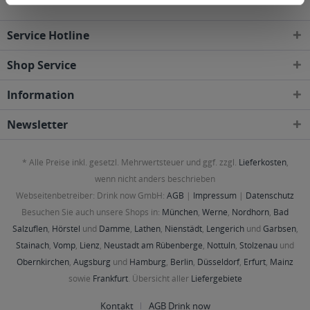
Service Hotline
Shop Service
Information
Newsletter
* Alle Preise inkl. gesetzl. Mehrwertsteuer und ggf. zzgl.
Lieferkosten
,
wenn nicht anders beschrieben
Webseitenbetreiber: Drink now GmbH:
AGB
|
Impressum
|
Datenschutz
Besuchen Sie auch unsere Shops in:
München
,
Werne
,
Nordhorn
,
Bad
Salzuflen
,
Hörstel
und
Damme
,
Lathen
,
Nienstädt
,
Lengerich
und
Garbsen
,
Stainach
,
Vomp
,
Lienz
,
Neustadt am Rübenberge
,
Nottuln
,
Stolzenau
und
Obernkirchen
,
Augsburg
und
Hamburg
,
Berlin
,
Düsseldorf
,
Erfurt
,
Mainz
sowie
Frankfurt
. Übersicht aller
Liefergebiete
Kontakt
AGB Drink now