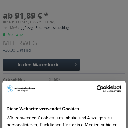
ab 91,89 € *
Inhalt:
30 Liter (3,06 € * / 1 Liter)
inkl. MwSt.
ggf. zzgl. Erschwerniszuschlag
Vorrätig
MEHRWEG
+30,00 € Pfand
In den
Warenkorb
Artikel-Nr.:
32602
Verfügbar in:
Düsseldorf
,
Erfurt
,
Weimar
,
Hilden
,
Gotha
,
Erkrath
,
Alkersleben,
Arnstadt, Bösleben-Wüllersleben, Dornheim, Osthausen-
Wülfershausen, Wachsenburggemeinde, Wipfratal, Witzleben
,
Apfelstädt, Gamstädt, Ingersleben, Neudietendorf, Nottleben
,
Diese Webseite verwendet Cookies
Bad Langensalza, Behringen, Bothenheilingen, Issersheilingen,
Wir verwenden Cookies, um Inhalte und Anzeigen zu
Kirchheilingen, Kleinwelsbach, Mülverstedt, Neunheilingen,
Schönstedt, Sundhausen, Tottleben, Weberstedt
,
Ballstädt,
personalisieren, Funktionen für soziale Medien anbieten