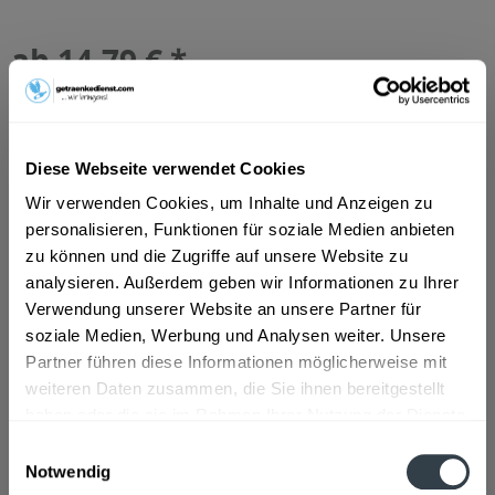
ab 14,79 € *
Inhalt:
10 Liter (1,48 € * / 1 Liter)
inkl. MwSt.
ggf. zzgl. Erschwerniszuschlag
Vorrätig
MEHRWEG
Diese Webseite verwendet Cookies
+3,10 € Pfand
Wir verwenden Cookies, um Inhalte und Anzeigen zu
personalisieren, Funktionen für soziale Medien anbieten
In den
Warenkorb
zu können und die Zugriffe auf unsere Website zu
analysieren. Außerdem geben wir Informationen zu Ihrer
Artikel-Nr.:
32694
Verwendung unserer Website an unsere Partner für
Verfügbar in:
soziale Medien, Werbung und Analysen weiter. Unsere
Partner führen diese Informationen möglicherweise mit
Beschreibung
weiteren Daten zusammen, die Sie ihnen bereitgestellt
haben oder die sie im Rahmen Ihrer Nutzung der Dienste
mehr
gesammelt haben.
Einwilligungsauswahl
Notwendig
Zutaten und Allergene
Datenschutzbestimmungen