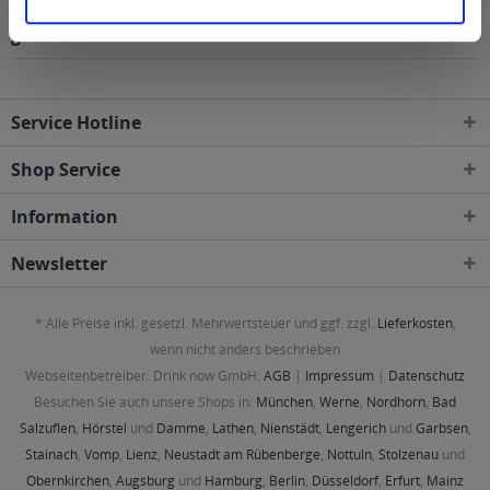
Regionen, Städten, Orten und Postleitzahl-Gebieten
geliefert
Service Hotline
Shop Service
Information
Newsletter
* Alle Preise inkl. gesetzl. Mehrwertsteuer und ggf. zzgl.
Lieferkosten
,
wenn nicht anders beschrieben
Webseitenbetreiber: Drink now GmbH:
AGB
|
Impressum
|
Datenschutz
Besuchen Sie auch unsere Shops in:
München
,
Werne
,
Nordhorn
,
Bad
Salzuflen
,
Hörstel
und
Damme
,
Lathen
,
Nienstädt
,
Lengerich
und
Garbsen
,
Stainach
,
Vomp
,
Lienz
,
Neustadt am Rübenberge
,
Nottuln
,
Stolzenau
und
Obernkirchen
,
Augsburg
und
Hamburg
,
Berlin
,
Düsseldorf
,
Erfurt
,
Mainz