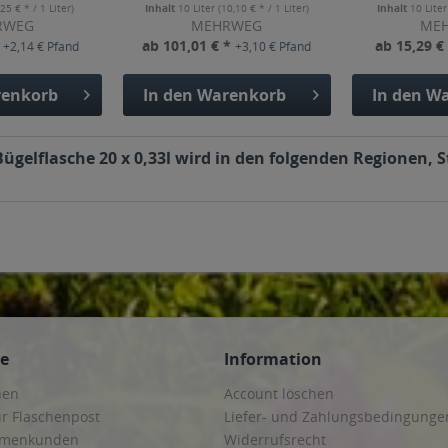
,25 € * / 1 Liter)
Inhalt
10 Liter
(10,10 € * / 1 Liter)
Inhalt
10 Lite
RWEG
MEHRWEG
ME
*
ab 101,01 € *
ab 15,29 €
+2,14 € Pfand
+3,10 € Pfand
enkorb
In den
Warenkorb
In den
Wa
gelflasche 20 x 0,33l wird in den folgenden Regionen, 
ce
Information
hen
Account löschen
ur Flaschenpost
Liefer- und Zahlungsbedingunge
irmenkunden
Widerrufsrecht