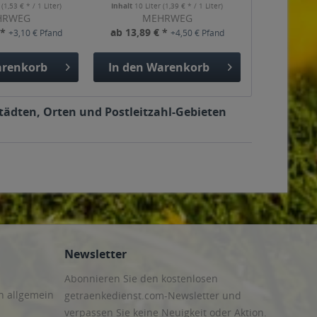
r
(1,53 € * / 1 Liter)
Inhalt
10 Liter
(1,39 € * / 1 Liter)
HRWEG
MEHRWEG
 *
ab 13,89 € *
+3,10 € Pfand
+4,50 € Pfand
renkorb
In den
Warenkorb
Städten, Orten und Postleitzahl-Gebieten
Newsletter
Abonnieren Sie den kostenlosen
n allgemein
getraenkedienst.com-Newsletter und
verpassen Sie keine Neuigkeit oder Aktion.