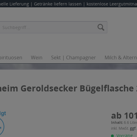
elle Lieferung |
Getränke liefern lassen
| kostenlose Leergutmit
pirituosen
Wein
Sekt | Champagner
Milch & Alter
eim Geroldsecker Bügelflasche 2
ab 101
Inhalt:
6.6 Lite
inkl. MwSt.
ggf.
Vorrätig