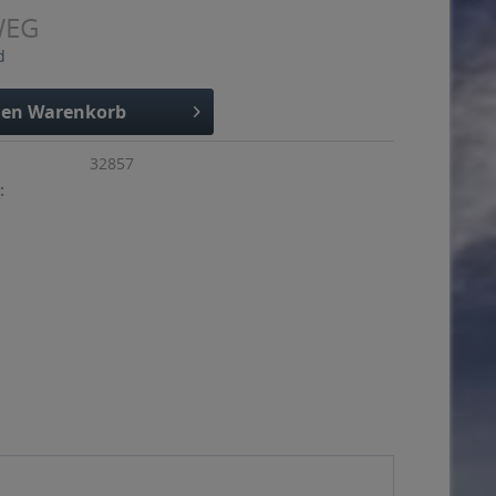
WEG
d
den
Warenkorb
32857
: