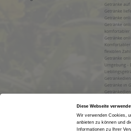
Getränke auf
Getränke lief
Getränke onli
Getränke onli
komfortabler 
Getränke onli
Komfortabler 
flexiblen Zah
Getränke onl
Umgebung - 
Lieblingsget
Getränkediens
Getränke in G
Getränkedien
zuverlässige
und Umgebu
Diese Webseite verwende
Getränkeliefe
Wir verwenden Cookies, um
Liefergebiet
anbieten zu können und di
Lieferservice
Informationen zu Ihrer Ve