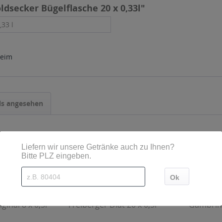
dsecker Bügelflasche 20 x 0,33l"
,33 l
heim
ls angesehen
ginal 8 x 0,5l
Freiberger Diät 20 x 0,5l
Gambrinu