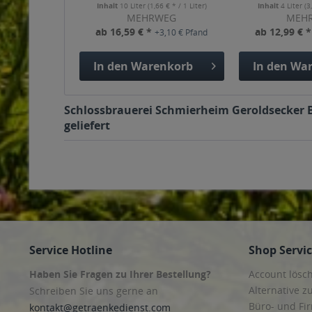
Inhalt
10 Liter
(1,66 € * / 1 Liter)
Inhalt
4 Liter
(3
MEHRWEG
MEH
ab 16,59 € *
ab 12,99 € 
+3,10 € Pfand
In den
Warenkorb
In den
War
Schlossbrauerei Schmierheim Geroldsecker Bü
geliefert
Service Hotline
Shop Servi
Haben Sie Fragen zu Ihrer Bestellung?
Account lösc
Alternative z
Schreiben Sie uns gerne an
Büro- und F
kontakt@getraenkedienst.com