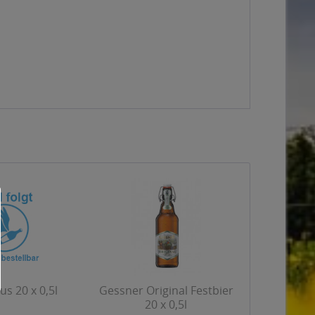
s 20 x 0,5l
Gessner Original Festbier
20 x 0,5l