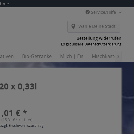
nahme
Service/Hilfe
Wähle Deine Stadt!
Bestellung widerrufen
Es gilt unsere
Datenschutzerklärung
nativen
Bio-Getränke
Milch | Eis
Mischkästen
Ha

0 x 0,33l
,01 € *
r (15,31 € * / 1 Liter)
 zzgl. Erschwerniszuschlag