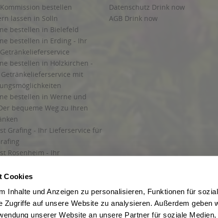
 Kommission bestellen
Datenschutz Drink now
ern lassen in Solln
AGB Drink now
ne bestellen in Bielefeld
ne bestellen in Erding - Ihr
Getränkelieferservice
ne bestellen in Holzkirchen -
Getränkelieferservice mit
lungsmöglichkeiten
ine bestellen in Werne und
Der bequeme Weg zu Ihren
ränken
t Grafing - Ihr Lieferservice für
rafing
st Rosenheim - Ihr
r Getränkeservice in Rosenheim
ng
t Cookies
rung in Starnberg
 Inhalte und Anzeigen zu personalisieren, Funktionen für sozia
e Zugriffe auf unsere Website zu analysieren. Außerdem geben w
 für Getränke
rwendung unserer Website an unsere Partner für soziale Medien