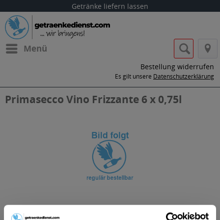
Getränke liefern lassen
Menü
Bestellung widerrufen
Es gilt unsere
Datenschutzerklärung
Primasecco Vino Frizzante 6 x 0,75l