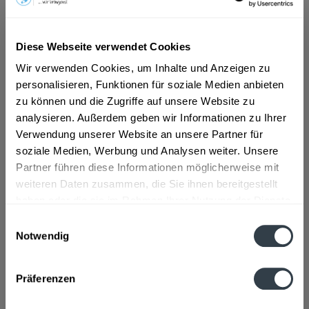
ab 18,59 € *
Diese Webseite verwendet Cookies
Inhalt:
4.5 Liter (4,13 € * / 1 Liter)
inkl. MwSt.
ggf. zzgl. Erschwerniszuschlag
Wir verwenden Cookies, um Inhalte und Anzeigen zu
Vorrätig
personalisieren, Funktionen für soziale Medien anbieten
zu können und die Zugriffe auf unsere Website zu
analysieren. Außerdem geben wir Informationen zu Ihrer
In den
Warenkorb
Verwendung unserer Website an unsere Partner für
soziale Medien, Werbung und Analysen weiter. Unsere
Artikel-Nr.:
31625
Partner führen diese Informationen möglicherweise mit
Verfügbar in:
weiteren Daten zusammen, die Sie ihnen bereitgestellt
haben oder die sie im Rahmen Ihrer Nutzung der Dienste
Beschreibung
gesammelt haben.
Einwilligungsauswahl
mehr
Notwendig
Datenschutzbestimmungen
Zutaten und Allergene
Präferenzen
Enthält SULFITE
mehr