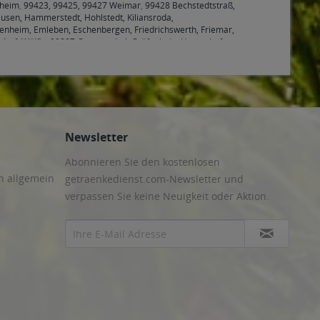
hheim
,
99423, 99425, 99427 Weimar
,
99428 Bechstedtstraß,
sen, Hammerstedt, Hohlstedt, Kiliansroda,
benheim, Emleben, Eschenbergen, Friedrichswerth, Friemar,
druf, Wölfis
,
99887 Georgenthal, Gräfenhain, Herrenhof,
nheilingen, Schönstedt, Sundhausen, Tottleben, Weberstedt
Newsletter
Abonnieren Sie den kostenlosen
n allgemein
getraenkedienst.com-Newsletter und
verpassen Sie keine Neuigkeit oder Aktion.