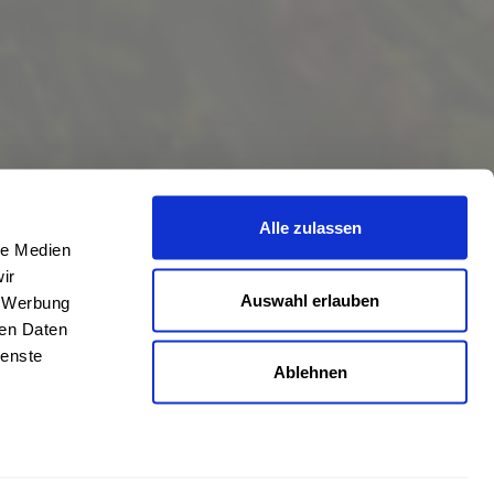
Alle zulassen
le Medien
ir
Auswahl erlauben
, Werbung
ren Daten
ienste
Ablehnen
eschrieben
len
,
Hörstel
und
Damme
,
Lathen
,
Nienstädt
,
Lengerich
und
Garbsen
,