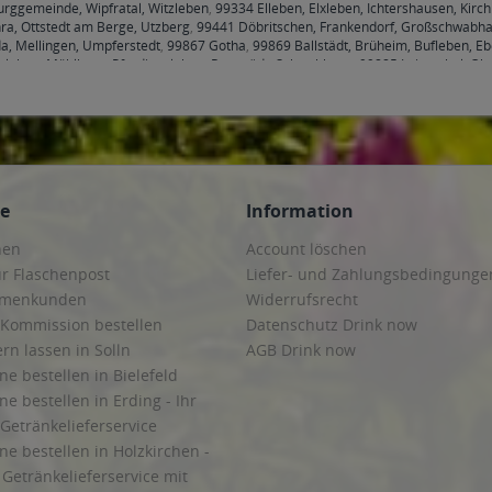
rggemeinde, Wipfratal, Witzleben
,
99334 Elleben, Elxleben, Ichtershausen, Kirc
ra, Ottstedt am Berge, Utzberg
,
99441 Döbritschen, Frankendorf, Großschwabhau
a, Mellingen, Umpferstedt
,
99867 Gotha
,
99869 Ballstädt, Brüheim, Bufleben, E
hleben, Mühlberg, Pferdingsleben, Remstädt, Schwabhaus
,
99885 Luisenthal, Ohr
henheilingen, Issersheilingen, Kirchheilingen, Kleinwelsbach, Mülverstedt, Neu
ce
Information
hen
Account löschen
ur Flaschenpost
Liefer- und Zahlungsbedingunge
irmenkunden
Widerrufsrecht
 Kommission bestellen
Datenschutz Drink now
ern lassen in Solln
AGB Drink now
ne bestellen in Bielefeld
ne bestellen in Erding - Ihr
Getränkelieferservice
ne bestellen in Holzkirchen -
Getränkelieferservice mit