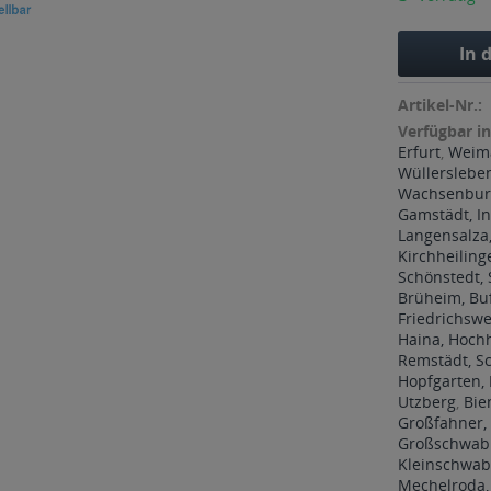
In 
Artikel-Nr.:
Verfügbar in
Erfurt
,
Weim
Wüllerslebe
Wachsenburg
Gamstädt, In
Langensalza,
Kirchheiling
Schönstedt,
Brüheim, Bu
Friedrichswe
Haina, Hoch
Remstädt, 
Hopfgarten, 
Utzberg
,
Bie
Großfahner,
Großschwabh
Kleinschwab
Mechelroda,