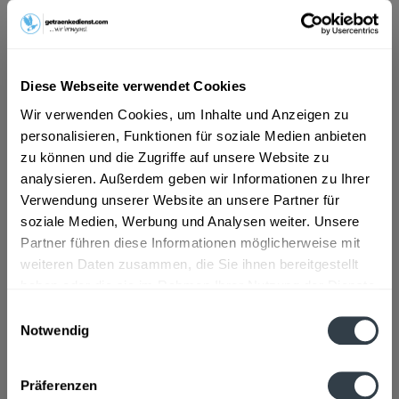
ab 26,59 € *
Diese Webseite verwendet Cookies
Inhalt:
4.5 Liter (5,91 € * / 1 Liter)
inkl. MwSt.
ggf. zzgl. Erschwerniszuschlag
Wir verwenden Cookies, um Inhalte und Anzeigen zu
Vorrätig
personalisieren, Funktionen für soziale Medien anbieten
zu können und die Zugriffe auf unsere Website zu
In den
Warenkorb
analysieren. Außerdem geben wir Informationen zu Ihrer
Verwendung unserer Website an unsere Partner für
Artikel-Nr.:
32429
soziale Medien, Werbung und Analysen weiter. Unsere
Verfügbar in:
Partner führen diese Informationen möglicherweise mit
weiteren Daten zusammen, die Sie ihnen bereitgestellt
Beschreibung
haben oder die sie im Rahmen Ihrer Nutzung der Dienste
gesammelt haben.
mehr
Einwilligungsauswahl
Notwendig
Datenschutzbestimmungen
Zutaten und Allergene
Enthält SULFITE
mehr
Präferenzen