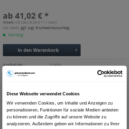
ab 41,02 € *
Inhalt:
4.8 Liter (8,55 € * / 1 Liter)
inkl. MwSt.
ggf. zzgl. Erschwerniszuschlag
Vorrätig
In den
Warenkorb
Artikel-Nr.:
32456
Verfügbar in:
Erfurt
,
Weimar
,
Gotha
,
Alkersleben, Arnstadt, Bösleben-
Wüllersleben, Dornheim, Osthausen-Wülfershausen,
Wachsenburggemeinde, Wipfratal, Witzleben
,
Apfelstädt,
Gamstädt, Ingersleben, Neudietendorf, Nottleben
,
Bad
Diese Webseite verwendet Cookies
Langensalza, Behringen, Bothenheilingen, Issersheilingen,
Wir verwenden Cookies, um Inhalte und Anzeigen zu
Kirchheilingen, Kleinwelsbach, Mülverstedt, Neunheilingen,
personalisieren, Funktionen für soziale Medien anbieten
Schönstedt, Sundhausen, Tottleben, Weberstedt
,
Ballstädt,
Brüheim, Bufleben, Ebenheim, Emleben, Eschenbergen,
zu können und die Zugriffe auf unsere Website zu
Friedrichswerth, Friemar, Goldbach, Grabsleben,
analysieren. Außerdem geben wir Informationen zu Ihrer
Günthersleben, Haina, Hochheim, Molschleben, Mühlberg,