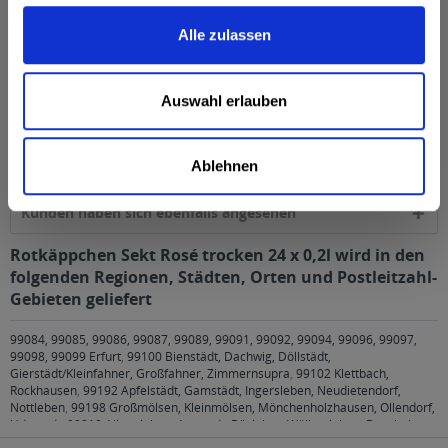
Sektkellereistraße 5, 06632 Freyburg/Unstrut, Deutschland
mehr
Alle zulassen
Alkoholgehalt
Auswahl erlauben
11,0% vol
mehr
Ähnliche Artikel
Ablehnen
Kunden haben sich ebenfalls angesehen
Rotkäppchen Sekt Rosé trocken 24 x 0,2l wird in den
folgenden Regionen, Städten, Orten und Postleitzahl-
Gebieten geliefert
99084, 99085, 99086, 99087, 99089, 99091, 99092, 99094, 99096, 99097,
99098, 99099 Erfurt
,
99100 Bienstädt, Dachwig, Döllstädt,
Gierstädt/Kleinfahner, Großfahner, Zimmernsupra
,
99102 Klettbach,
Rockhausen
,
99192 Apfelstädt, Gamstädt, Ingersleben, Neudietendorf,
Nottleben
,
99198 Großmölsen, Kleinmölsen, Mönchenholzhausen, Ollendorf,
Udestedt
,
99310 Alkersleben, Arnstadt, Bösleben-Wüllersleben, Dornheim,
Osthausen-Wülfershausen, Wachsenburggemeinde, Wipfratal, Witzleben
,