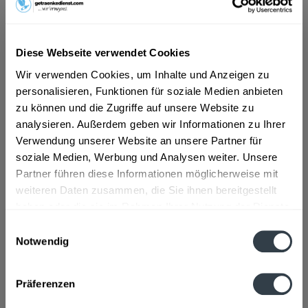
ab 6,99 € *
Diese Webseite verwendet Cookies
Inhalt:
0.75 Liter (9,32 € * / 1 Liter)
inkl. MwSt.
ggf. zzgl. Erschwerniszuschlag
Wir verwenden Cookies, um Inhalte und Anzeigen zu
Vorrätig
personalisieren, Funktionen für soziale Medien anbieten
zu können und die Zugriffe auf unsere Website zu
In den
Warenkorb
analysieren. Außerdem geben wir Informationen zu Ihrer
Verwendung unserer Website an unsere Partner für
Artikel-Nr.:
32667
soziale Medien, Werbung und Analysen weiter. Unsere
Verfügbar in:
Partner führen diese Informationen möglicherweise mit
weiteren Daten zusammen, die Sie ihnen bereitgestellt
Beschreibung
haben oder die sie im Rahmen Ihrer Nutzung der Dienste
gesammelt haben.
mehr
Einwilligungsauswahl
Notwendig
Datenschutzbestimmungen
Zutaten und Allergene
Enthält SULFITE
mehr
Präferenzen