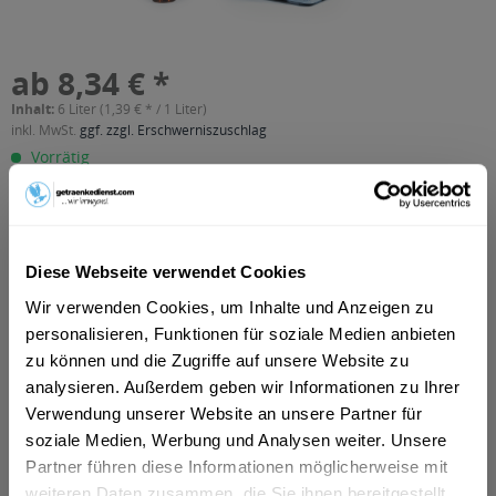
ab 8,34 € *
Inhalt:
6 Liter (1,39 € * / 1 Liter)
inkl. MwSt.
ggf. zzgl. Erschwerniszuschlag
Vorrätig
MEHRWEG
+2,40 € Pfand
In den
Warenkorb
Diese Webseite verwendet Cookies
Wir verwenden Cookies, um Inhalte und Anzeigen zu
Artikel-Nr.:
33120
personalisieren, Funktionen für soziale Medien anbieten
Verfügbar in:
zu können und die Zugriffe auf unsere Website zu
München
,
Rosenheim
,
Garbsen
,
Freising
,
Dachau
,
Neustadt am
analysieren. Außerdem geben wir Informationen zu Ihrer
Rübenberge
,
Germering
,
Erding
,
Seelze
,
Wedemark
,
Verwendung unserer Website an unsere Partner für
Unterschleißheim
,
Olching
,
Geretsried
,
Unterhaching
,
soziale Medien, Werbung und Analysen weiter. Unsere
Isernhagen
,
Starnberg
,
Vaterstetten
,
Lengerich
,
Karlsfeld
,
Ottobrunn
Partner führen diese Informationen möglicherweise mit
weiteren Daten zusammen, die Sie ihnen bereitgestellt