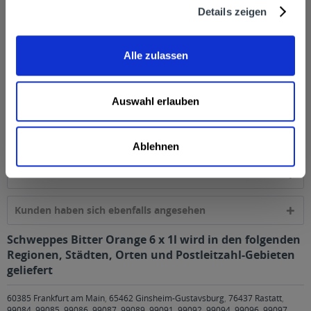
Kohlensäure, Orangenenextrakt,...
mehr
Details zeigen
Hersteller
Alle zulassen
Schweppes Deutschland GmbH, Hagener Straße 261, 57223
Kreuztal, Telefon: (02732) 880-881,...
mehr
Auswahl erlauben
Nährwertangaben
Brennwert 200kJ/48kcal Fett 0g davon gesättigte Fettsäuren
0g Kohlenhydrate 11,4g...
mehr
Ablehnen
Ähnliche Artikel
Kunden haben sich ebenfalls angesehen
Schweppes Bitter Orange 6 x 1l wird in den folgenden
Regionen, Städten, Orten und Postleitzahl-Gebieten
geliefert
60385 Frankfurt am Main
,
65462 Ginsheim-Gustavsburg
,
76437 Rastatt
,
99084, 99085, 99086, 99087, 99089, 99091, 99092, 99094, 99096, 99097,