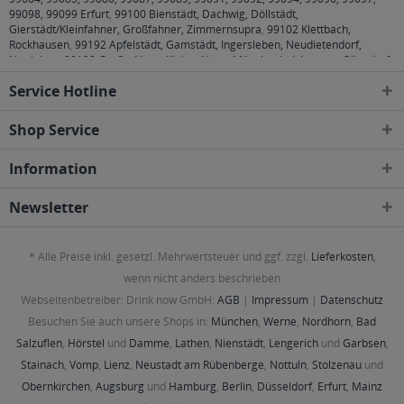
99098, 99099 Erfurt
,
99100 Bienstädt, Dachwig, Döllstädt,
Gierstädt/Kleinfahner, Großfahner, Zimmernsupra
,
99102 Klettbach,
Rockhausen
,
99192 Apfelstädt, Gamstädt, Ingersleben, Neudietendorf,
Nottleben
,
99198 Großmölsen, Kleinmölsen, Mönchenholzhausen, Ollendorf,
Udestedt
,
99310 Alkersleben, Arnstadt, Bösleben-Wüllersleben, Dornheim,
Service Hotline
Osthausen-Wülfershausen, Wachsenburggemeinde, Wipfratal, Witzleben
,
99334 Elleben, Elxleben, Ichtershausen, Kirchheim
,
99423, 99425, 99427
Weimar
,
99428 Bechstedtstraß, Daasdorf am Berge, Hopfgarten, Isseroda,
Shop Service
Niederzimmern, Nohra, Ottstedt am Berge, Utzberg
,
99441 Döbritschen,
Frankendorf, Großschwabhausen, Hammerstedt, Hohlstedt, Kiliansroda,
Information
Kleinschwabhausen, Kromsdorf, Lehnstedt, Magdala, Mechelroda, Mellingen,
Umpferstedt
,
99867 Gotha
,
99869 Ballstädt, Brüheim, Bufleben, Ebenheim,
Emleben, Eschenbergen, Friedrichswerth, Friemar, Goldbach, Grabsleben,
Newsletter
Günthersleben, Haina, Hochheim, Molschleben, Mühlberg, Pferdingsleben,
Remstädt, Schwabhaus
,
99885 Luisenthal, Ohrdruf, Wölfis
,
99887
Georgenthal, Gräfenhain, Herrenhof, Hohenkirchen, Petriroda
,
99947 Bad
* Alle Preise inkl. gesetzl. Mehrwertsteuer und ggf. zzgl.
Lieferkosten
,
Langensalza, Behringen, Bothenheilingen, Issersheilingen, Kirchheilingen,
Kleinwelsbach, Mülverstedt, Neunheilingen, Schönstedt, Sundhausen,
wenn nicht anders beschrieben
Tottleben, Weberstedt
Webseitenbetreiber: Drink now GmbH:
AGB
|
Impressum
|
Datenschutz
Besuchen Sie auch unsere Shops in:
München
,
Werne
,
Nordhorn
,
Bad
Salzuflen
,
Hörstel
und
Damme
,
Lathen
,
Nienstädt
,
Lengerich
und
Garbsen
,
Stainach
,
Vomp
,
Lienz
,
Neustadt am Rübenberge
,
Nottuln
,
Stolzenau
und
Obernkirchen
,
Augsburg
und
Hamburg
,
Berlin
,
Düsseldorf
,
Erfurt
,
Mainz