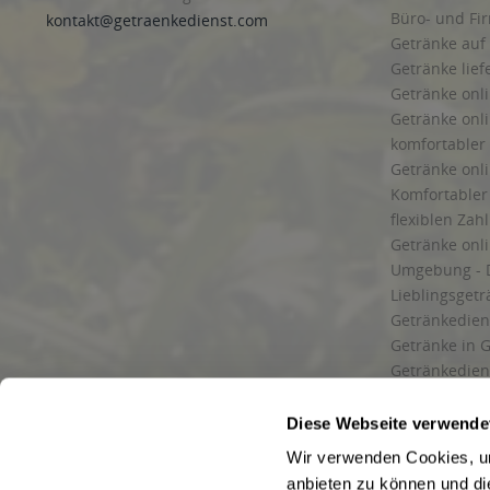
Büro- und F
kontakt@getraenkedienst.com
Getränke auf
Getränke lief
Getränke onli
Getränke onli
komfortabler 
Getränke onli
Komfortabler 
flexiblen Zah
Getränke onl
Umgebung - 
Lieblingsget
Getränkediens
Getränke in G
Getränkedien
zuverlässige
und Umgebu
Diese Webseite verwende
Getränkeliefe
Wir verwenden Cookies, um
Liefergebiet
anbieten zu können und di