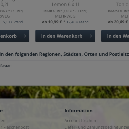
 0,2l
Lemon 6 x 1l
Tonic 
3,96 € * / 1 Liter)
Inhalt
6 Liter
(1,83 € * / 1 Liter)
Inhalt
4.8 Lite
RWEG
MEHRWEG
ME
*
ab 10,99 € *
ab 20,69 €
+5,10 € Pfand
+2,40 € Pfand
enkorb
In den
Warenkorb
In den
Wa
in den folgenden Regionen, Städten, Orten und Postleitz
Rastatt
ce
Information
hen
Account löschen
ur Flaschenpost
Liefer- und Zahlungsbedingunge