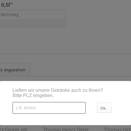
0,5l"
- Mehrweg
ls angesehen
y Ginger Ale
Thomas Henry Bitter
Thomas Henr