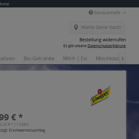
nahme
Service/Hilfe
Wähle Deine Stadt!
Bestellung widerrufen
Es gilt unsere
Datenschutzerklärung
nativen
Bio-Getränke
Milch | Eis
Mischkästen
H

99 € *
(2,20 € * / 1 Liter)
 zzgl. Erschwerniszuschlag