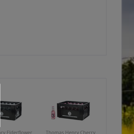
y Elderflower
Thomas Henry Cherry