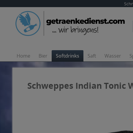
Schn
Home
Bier
Softdrinks
Saft
Wasser
S
Schweppes Indian Tonic W