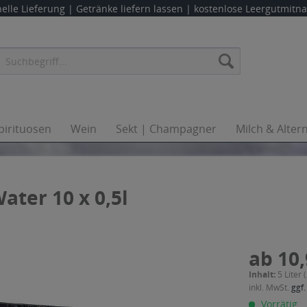
elle Lieferung |
Getränke liefern lassen
| kostenlose Leergutmit
pirituosen
Wein
Sekt | Champagner
Milch & Alter
ater 10 x 0,5l
ab 10,
Inhalt:
5 Liter 
inkl. MwSt.
ggf.
Vorrätig