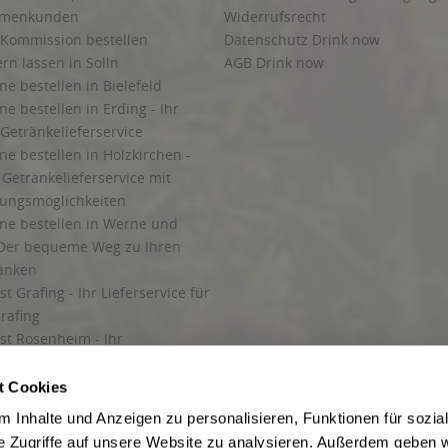
irmenkunden
Widerrufsrecht
 Kommission bestellen
Datenschutz Drink now
ern lassen in Solln
AGB Drink now
ne bestellen in Bielefeld
ne bestellen in Erding - Ihr
Getränkelieferservice
ne bestellen in Holzkirchen -
Getränkelieferservice mit
lungsmöglichkeiten
ine bestellen in Werne und
Der bequeme Weg zu Ihren
ränken
t Grafing - Ihr Lieferservice für
rafing
st Rosenheim - Ihr
r Getränkeservice in Rosenheim
ng
t Cookies
rung in Starnberg
 Inhalte und Anzeigen zu personalisieren, Funktionen für sozia
e Zugriffe auf unsere Website zu analysieren. Außerdem geben w