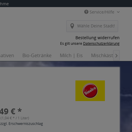
nahme
Service/Hilfe
Wähle Deine Stadt!
Bestellung widerrufen
Es gilt unsere
Datenschutzerklärung
nativen
Bio-Getränke
Milch | Eis
Mischkästen
H

49 € *
 (1,04 € * / 1 Liter)
 zzgl. Erschwerniszuschlag