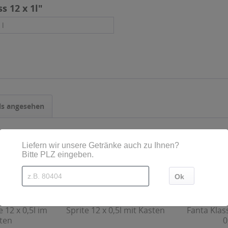
s 12 x 1l"
 l
ls angesehen
 12 x 0,5l im
Sprite 12 x 0,5l mit Kasten
Fanta Klas
ten
0