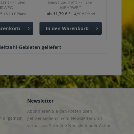
(2,83 € * / 1 Liter)
Inhalt
6 Liter
(1,97 € * / 1 Liter)
HRWEG
MEHRWEG
 *
ab 11,79 € *
+5,10 € Pfand
+4,50 € Pfand
renkorb
In den
Warenkorb
eitzahl-Gebieten geliefert
Newsletter
Abonnieren Sie den kostenlosen
n allgemein
getraenkedienst.com-Newsletter und
verpassen Sie keine Neuigkeit oder Aktion.