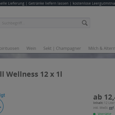
elle Lieferung |
Getränke liefern lassen
| kostenlose Leergutmit
pirituosen
Wein
Sekt | Champagner
Milch & Alter
l Wellness 12 x 1l
ab 12,
Inhalt:
12 Liter
inkl. MwSt.
ggf.
Vorrätig