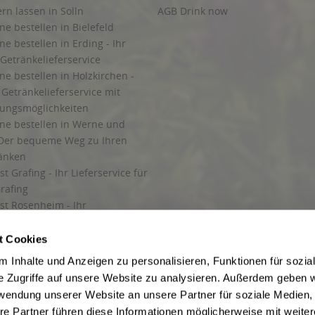
ern lassen in Solln
AGB Drink now
ne bestellen in Bielefeld
ne bestellen in Erding - Ihr
Getränkelieferservice
ne bestellen in Holzkirchen -
Getränkelieferservice mit
lungsmöglichkeiten
ine bestellen in Werne und
Der bequeme Weg zu Ihren
ränken
t Grafing - Ihr Lieferservice für
rafing
st Rosenheim - Ihr
r Getränkeservice in Rosenheim
ng
t Cookies
rung in Starnberg
 Inhalte und Anzeigen zu personalisieren, Funktionen für sozia
e Zugriffe auf unsere Website zu analysieren. Außerdem geben w
 für Getränke
rwendung unserer Website an unsere Partner für soziale Medien
etränke
re Partner führen diese Informationen möglicherweise mit weite