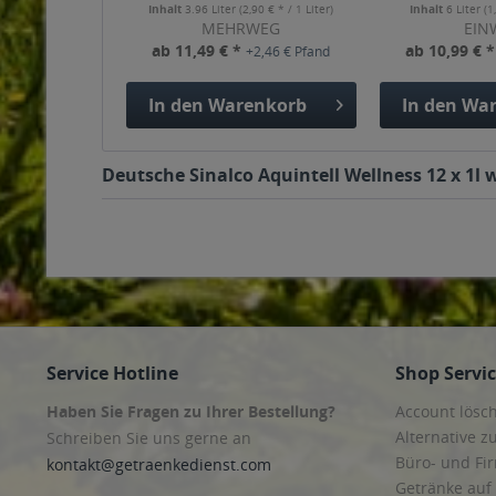
Inhalt
3.96 Liter
(2,90 € * / 1 Liter)
Inhalt
6 Liter
(1
MEHRWEG
EIN
ab 11,49 € *
ab 10,99 € 
+2,46 € Pfand
In den
Warenkorb
In den
War
Deutsche Sinalco Aquintell Wellness 12 x 1l 
Service Hotline
Shop Servi
Haben Sie Fragen zu Ihrer Bestellung?
Account lösc
Alternative z
Schreiben Sie uns gerne an
Büro- und F
kontakt@getraenkedienst.com
Getränke auf