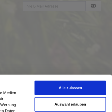
Alle zulassen
le Medien
ir
Auswahl erlauben
, Werbung
ren Daten