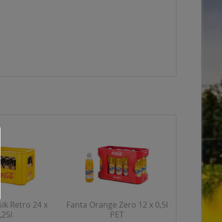
sik Retro 24 x
Fanta Orange Zero 12 x 0,5l
,25l
PET