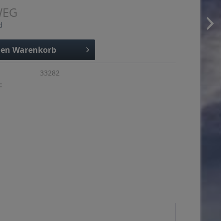
WEG
d
den
Warenkorb
33282
: