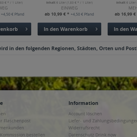
,83 € * / 1 Liter)
Inhalt
6 Liter
(1,83 € * / 1 Liter)
Inhalt
6 Liter
WEG
EINWEG
ME
*
ab 10,99 € *
ab 16,99 €
+4,50 € Pfand
+4,50 € Pfand
enkorb
In den
Warenkorb
In den
Wa
wird in den folgenden Regionen, Städten, Orten und Postl
ce
Information
hen
Account löschen
ur Flaschenpost
Liefer- und Zahlungsbedingunge
irmenkunden
Widerrufsrecht
 Kommission bestellen
Datenschutz Drink now