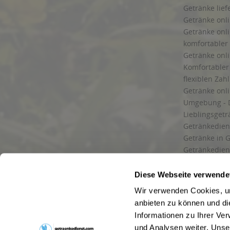
Getränke lief
Getränke onli
Getränke onli
komfortabler 
Getränke onli
Komfortabler 
flexiblen Zah
Getränke onl
Umgebung - 
Lieblingsget
Getränkediens
Getränke in G
Getränkedien
zuverlässige
und Umgebu
Diese Webseite verwende
Getränkeliefe
Wir verwenden Cookies, um
Liefergebiet
anbieten zu können und di
Lieferservice
Informationen zu Ihrer Ve
Wir liefern G
und Analysen weiter. Unse