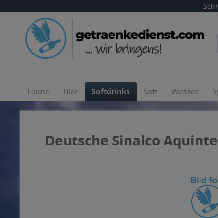
Schn
Home
Bier
Softdrinks
Saft
Wasser
S
Deutsche Sinalco Aquintel