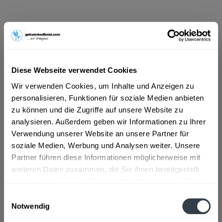
ab 14,09 € *
Inhalt:
7.92 Liter (1,78 € * / 1 Liter)
inkl. MwSt.
ggf. zzgl. Erschwerniszuschlag
Vorrätig
Diese Webseite verwendet Cookies
MEHRWEG
Wir verwenden Cookies, um Inhalte und Anzeigen zu
+6,07 € Pfand
personalisieren, Funktionen für soziale Medien anbieten
zu können und die Zugriffe auf unsere Website zu
In den
Warenkorb
analysieren. Außerdem geben wir Informationen zu Ihrer
Verwendung unserer Website an unsere Partner für
soziale Medien, Werbung und Analysen weiter. Unsere
Artikel-Nr.:
33292
Partner führen diese Informationen möglicherweise mit
Verfügbar in:
weiteren Daten zusammen, die Sie ihnen bereitgestellt
haben oder die sie im Rahmen Ihrer Nutzung der Dienste
Beschreibung
gesammelt haben.
Einwilligungsauswahl
mehr
Notwendig
Datenschutzbestimmungen