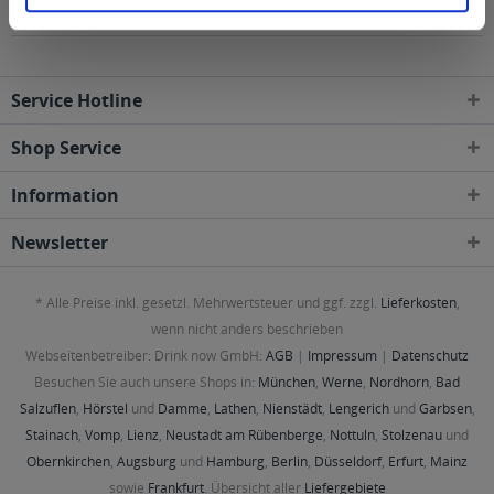
Postleitzahl-Gebieten geliefert
Service Hotline
Shop Service
Information
Newsletter
* Alle Preise inkl. gesetzl. Mehrwertsteuer und ggf. zzgl.
Lieferkosten
,
wenn nicht anders beschrieben
Webseitenbetreiber: Drink now GmbH:
AGB
|
Impressum
|
Datenschutz
Besuchen Sie auch unsere Shops in:
München
,
Werne
,
Nordhorn
,
Bad
Salzuflen
,
Hörstel
und
Damme
,
Lathen
,
Nienstädt
,
Lengerich
und
Garbsen
,
Stainach
,
Vomp
,
Lienz
,
Neustadt am Rübenberge
,
Nottuln
,
Stolzenau
und
Obernkirchen
,
Augsburg
und
Hamburg
,
Berlin
,
Düsseldorf
,
Erfurt
,
Mainz
sowie
Frankfurt
. Übersicht aller
Liefergebiete