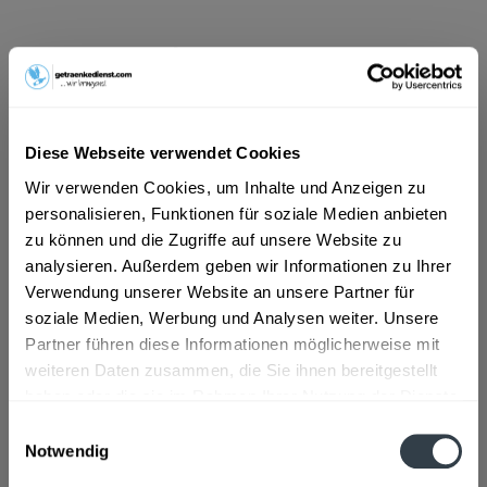
ab 14,41 € *
Inhalt:
7.92 Liter (1,82 € * / 1 Liter)
inkl. MwSt.
ggf. zzgl. Erschwerniszuschlag
Vorrätig
Diese Webseite verwendet Cookies
MEHRWEG
Wir verwenden Cookies, um Inhalte und Anzeigen zu
+3,42 € Pfand
personalisieren, Funktionen für soziale Medien anbieten
zu können und die Zugriffe auf unsere Website zu
In den
Warenkorb
analysieren. Außerdem geben wir Informationen zu Ihrer
Verwendung unserer Website an unsere Partner für
Artikel-Nr.:
14767
soziale Medien, Werbung und Analysen weiter. Unsere
Verfügbar in:
Partner führen diese Informationen möglicherweise mit
Düsseldorf
,
Hilden
,
Erkrath
weiteren Daten zusammen, die Sie ihnen bereitgestellt
haben oder die sie im Rahmen Ihrer Nutzung der Dienste
Beschreibung
gesammelt haben.
Einwilligungsauswahl
mehr
Notwendig
Datenschutzbestimmungen