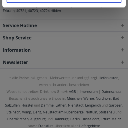
40474, 40476, 40477, 40479, 40489, 40545, 40547, 40549, 40589, 40591,
40593, 40595, 40597, 40599, 40625, 40627, 40629 Düsseldorf
,
40699
Erkrath
,
40721, 40723, 40724 Hilden
Service Hotline
Shop Service
Information
Newsletter
* Alle Preise inkl. gesetzl. Mehrwertsteuer und ggf. zzgl.
Lieferkosten
,
wenn nicht anders beschrieben
Webseitenbetreiber: Drink now GmbH:
AGB
|
Impressum
|
Datenschutz
Besuchen Sie auch unsere Shops in:
München
,
Werne
,
Nordhorn
,
Bad
Salzuflen
,
Hörstel
und
Damme
,
Lathen
,
Nienstädt
,
Lengerich
und
Garbsen
,
Stainach
,
Vomp
,
Lienz
,
Neustadt am Rübenberge
,
Nottuln
,
Stolzenau
und
Obernkirchen
,
Augsburg
und
Hamburg
,
Berlin
,
Düsseldorf
,
Erfurt
,
Mainz
sowie
Frankfurt
. Übersicht aller
Liefergebiete