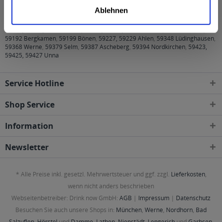
Städten, Orten und Postleitzahl-Gebieten geliefert
Ablehnen
44532, 44534, 44536 Lünen
,
59065, 59073, 59075 Hamm
,
59174 Kamen
,
59192 Bergkamen
,
59199 Bönen
,
59227, 59229 Ahlen
,
59348 Lüdinghausen
,
59368 Werne
,
59379 Selm
,
59387 Ascheberg
,
59394 Nordkirchen
,
59423,
59425, 59427 Unna
Service Hotline
Shop Service
Information
Newsletter
* Alle Preise inkl. gesetzl. Mehrwertsteuer und ggf. zzgl.
Lieferkosten
,
wenn nicht anders beschrieben
Webseitenbetreiber: Drink now GmbH:
AGB
|
Impressum
|
Datenschutz
Besuchen Sie auch unsere Shops in:
München
,
Werne
,
Nordhorn
,
Bad
Salzuflen
,
Hörstel
und
Damme
,
Lathen
,
Nienstädt
,
Lengerich
und
Garbsen
,