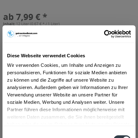
ab 7,99 € *
Inhalt:
12 Liter (0,67 € * / 1 Liter)
inkl. MwSt.
ggf. zzgl. Erschwerniszuschlag
Vorrätig
MEHRWEG
+3,30 € Pfand
Diese Webseite verwendet Cookies
Wir verwenden Cookies, um Inhalte und Anzeigen zu
In den
Warenkorb
personalisieren, Funktionen für soziale Medien anbieten
zu können und die Zugriffe auf unsere Website zu
Artikel-Nr.:
25948
analysieren. Außerdem geben wir Informationen zu Ihrer
Verfügbar in:
Verwendung unserer Website an unsere Partner für
Hamm
,
Lünen
,
Unna
,
Ahlen
,
Bergkamen
,
Kamen
,
Werne
,
Selm
,
soziale Medien, Werbung und Analysen weiter. Unsere
Lüdinghausen
,
Ascheberg
,
Bönen
,
Nordkirchen
Partner führen diese Informationen möglicherweise mit
weiteren Daten zusammen, die Sie ihnen bereitgestellt
Beschreibung
haben oder die sie im Rahmen Ihrer Nutzung der Dienste
mehr
gesammelt haben.
Einwilligungsauswahl