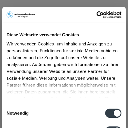
ab 11,39 € *
Inhalt:
12 Liter (0,95 € * / 1 Liter)
inkl. MwSt.
ggf. zzgl. Erschwerniszuschlag
Vorrätig
Diese Webseite verwendet Cookies
MEHRWEG
Wir verwenden Cookies, um Inhalte und Anzeigen zu
+4,50 € Pfand
personalisieren, Funktionen für soziale Medien anbieten
zu können und die Zugriffe auf unsere Website zu
In den
Warenkorb
analysieren. Außerdem geben wir Informationen zu Ihrer
Verwendung unserer Website an unsere Partner für
soziale Medien, Werbung und Analysen weiter. Unsere
Artikel-Nr.:
30996
Partner führen diese Informationen möglicherweise mit
Verfügbar in:
weiteren Daten zusammen, die Sie ihnen bereitgestellt
haben oder die sie im Rahmen Ihrer Nutzung der Dienste
Beschreibung
gesammelt haben.
Einwilligungsauswahl
mehr
Notwendig
Datenschutzbestimmungen
Zutaten und Allergene