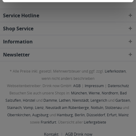
Service Hotline
Shop Service
Information
Newsletter
* Alle Preise inkl. gesetzl. Mehrwertsteuer und ggf. zzgl.
Lieferkosten
,
wenn nicht anders beschrieben
Webseitenbetreiber: Drink now GmbH:
AGB
|
Impressum
|
Datenschutz
Besuchen Sie auch unsere Shops in:
München
,
Werne
,
Nordhorn
,
Bad
Salzuflen
,
Hörstel
und
Damme
,
Lathen
,
Nienstädt
,
Lengerich
und
Garbsen
,
Stainach
,
Vomp
,
Lienz
,
Neustadt am Rübenberge
,
Nottuln
,
Stolzenau
und
Obernkirchen
,
Augsburg
und
Hamburg
,
Berlin
,
Düsseldorf
,
Erfurt
,
Mainz
sowie
Frankfurt
. Übersicht aller
Liefergebiete
Kontakt
AGB Drink now