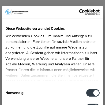
ab 8,49 € *
Inhalt:
3 Liter (2,83 € * / 1 Liter)
inkl. MwSt.
ggf. zzgl. Erschwerniszuschlag
Vorrätig
Diese Webseite verwendet Cookies
EINWEG
Wir verwenden Cookies, um Inhalte und Anzeigen zu
+1,50 € Pfand
personalisieren, Funktionen für soziale Medien anbieten
zu können und die Zugriffe auf unsere Website zu
In den
Warenkorb
analysieren. Außerdem geben wir Informationen zu Ihrer
Verwendung unserer Website an unsere Partner für
soziale Medien, Werbung und Analysen weiter. Unsere
Artikel-Nr.:
31025
Partner führen diese Informationen möglicherweise mit
Verfügbar in:
weiteren Daten zusammen, die Sie ihnen bereitgestellt
haben oder die sie im Rahmen Ihrer Nutzung der Dienste
Beschreibung
gesammelt haben.
Einwilligungsauswahl
mehr
Notwendig
Datenschutzbestimmungen
Zutaten und Allergene