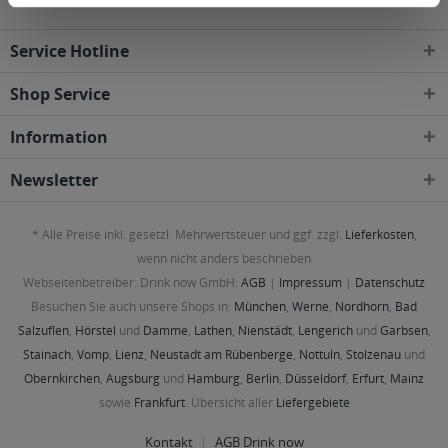
Service Hotline
Shop Service
Information
Newsletter
* Alle Preise inkl. gesetzl. Mehrwertsteuer und ggf. zzgl.
Lieferkosten
,
wenn nicht anders beschrieben
Webseitenbetreiber: Drink now GmbH:
AGB
|
Impressum
|
Datenschutz
Besuchen Sie auch unsere Shops in:
München
,
Werne
,
Nordhorn
,
Bad
Salzuflen
,
Hörstel
und
Damme
,
Lathen
,
Nienstädt
,
Lengerich
und
Garbsen
,
Stainach
,
Vomp
,
Lienz
,
Neustadt am Rübenberge
,
Nottuln
,
Stolzenau
und
Obernkirchen
,
Augsburg
und
Hamburg
,
Berlin
,
Düsseldorf
,
Erfurt
,
Mainz
sowie
Frankfurt
. Übersicht aller
Liefergebiete
Kontakt
AGB Drink now