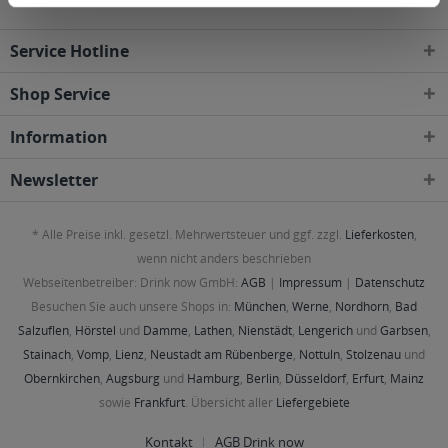
Service Hotline
Shop Service
Information
Newsletter
* Alle Preise inkl. gesetzl. Mehrwertsteuer und ggf. zzgl.
Lieferkosten
,
wenn nicht anders beschrieben
Webseitenbetreiber: Drink now GmbH:
AGB
|
Impressum
|
Datenschutz
Besuchen Sie auch unsere Shops in:
München
,
Werne
,
Nordhorn
,
Bad
Salzuflen
,
Hörstel
und
Damme
,
Lathen
,
Nienstädt
,
Lengerich
und
Garbsen
,
Stainach
,
Vomp
,
Lienz
,
Neustadt am Rübenberge
,
Nottuln
,
Stolzenau
und
Obernkirchen
,
Augsburg
und
Hamburg
,
Berlin
,
Düsseldorf
,
Erfurt
,
Mainz
sowie
Frankfurt
. Übersicht aller
Liefergebiete
Kontakt
AGB Drink now