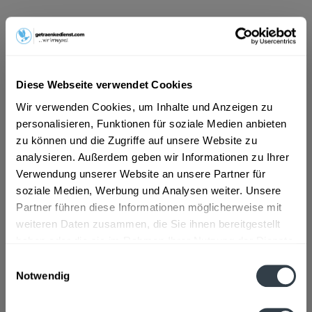
ab 11,39 € *
Inhalt:
10 Liter (1,14 € * / 1 Liter)
inkl. MwSt.
ggf. zzgl. Erschwerniszuschlag
Vorrätig
Diese Webseite verwendet Cookies
EINWEG
Wir verwenden Cookies, um Inhalte und Anzeigen zu
+7,74 € Pfand
personalisieren, Funktionen für soziale Medien anbieten
zu können und die Zugriffe auf unsere Website zu
In den
Warenkorb
analysieren. Außerdem geben wir Informationen zu Ihrer
Verwendung unserer Website an unsere Partner für
soziale Medien, Werbung und Analysen weiter. Unsere
Artikel-Nr.:
31240
Partner führen diese Informationen möglicherweise mit
Verfügbar in:
weiteren Daten zusammen, die Sie ihnen bereitgestellt
haben oder die sie im Rahmen Ihrer Nutzung der Dienste
Beschreibung
gesammelt haben.
Einwilligungsauswahl
mehr
Notwendig
Datenschutzbestimmungen
Zutaten und Allergene