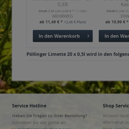
0,33l
Kas
Inhalt
3.96 Liter
(2,90 € * / 1 Liter)
Inhalt
6 Liter
(1
MEHRWEG
EIN
ab 11,49 € *
ab 10,99 € 
+2,46 € Pfand
In den
Warenkorb
In den
War
Pöllinger Limette 20 x 0,5l wird in den folg
Service Hotline
Shop Servi
Haben Sie Fragen zu Ihrer Bestellung?
Account lösc
Alternative z
Schreiben Sie uns gerne an
Büro- und F