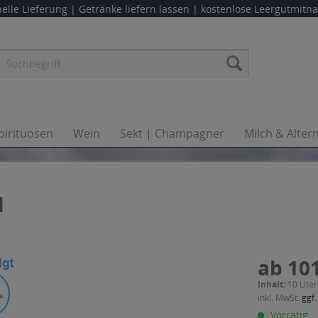
elle Lieferung |
Getränke liefern lassen
| kostenlose Leergutmit
pirituosen
Wein
Sekt | Champagner
Milch & Alter
l
ab 101
Inhalt:
10 Liter
inkl. MwSt.
ggf.
Vorrätig