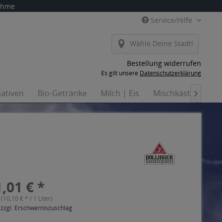
nahme
Service/Hilfe
Wähle Deine Stadt!
Bestellung widerrufen
Es gilt unsere
Datenschutzerklärung
nativen
Bio-Getränke
Milch | Eis
Mischkästen
H

,01 € *
 (10,10 € * / 1 Liter)
 zzgl. Erschwerniszuschlag