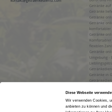
kontakt@getraenkedienst.com
Getränke auf
Getränke lief
Getränke onli
Getränke onli
komfortabler 
Getränke onli
Komfortabler 
flexiblen Zah
Getränke onl
Umgebung - 
Lieblingsget
Getränkediens
Getränke in G
Getränkedien
zuverlässige
und Umgebu
Diese Webseite verwende
Getränkeliefe
Wir verwenden Cookies, um
Liefergebiet
anbieten zu können und di
Lieferservice