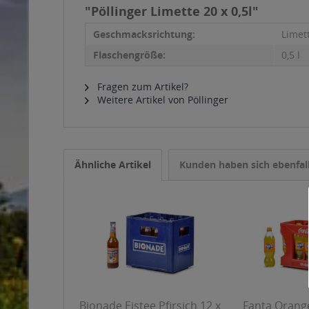
"Pöllinger Limette 20 x 0,5l"
Geschmacksrichtung:
Limet
Flaschengröße:
0,5 l
Fragen zum Artikel?
Weitere Artikel von Pöllinger
Ähnliche Artikel
Kunden haben sich ebenfal
Bionade Eistee Pfirsich 12 x
Fanta Orange