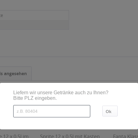
te
ls angesehen
 12 x 0,5l im
Sprite 12 x 0,5l mit Kasten
Fanta Klas