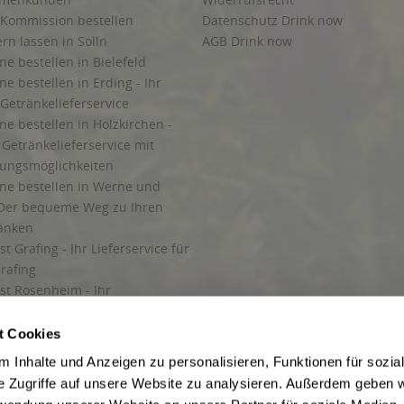
 Kommission bestellen
Datenschutz Drink now
ern lassen in Solln
AGB Drink now
ne bestellen in Bielefeld
ne bestellen in Erding - Ihr
Getränkelieferservice
ne bestellen in Holzkirchen -
Getränkelieferservice mit
lungsmöglichkeiten
ine bestellen in Werne und
Der bequeme Weg zu Ihren
ränken
t Grafing - Ihr Lieferservice für
rafing
st Rosenheim - Ihr
r Getränkeservice in Rosenheim
ng
t Cookies
rung in Starnberg
 Inhalte und Anzeigen zu personalisieren, Funktionen für sozia
e Zugriffe auf unsere Website zu analysieren. Außerdem geben w
 für Getränke