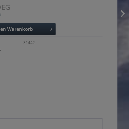
WEG
d
den
Warenkorb
31442
: