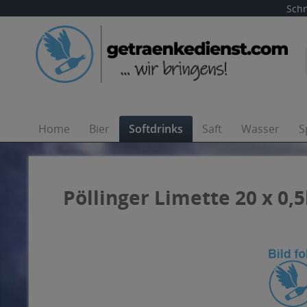
Schn
Home
Bier
Softdrinks
Saft
Wasser
S
Pöllinger Limette 20 x 0,5