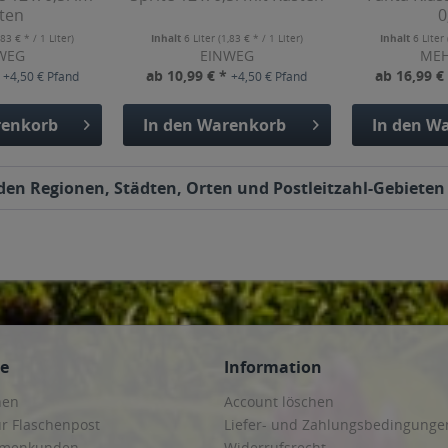
ten
0
,83 € * / 1 Liter)
Inhalt
6 Liter
(1,83 € * / 1 Liter)
Inhalt
6 Liter
WEG
EINWEG
ME
*
ab 10,99 € *
ab 16,99 €
+4,50 € Pfand
+4,50 € Pfand
enkorb
In den
Warenkorb
In den
Wa
enden Regionen, Städten, Orten und Postleitzahl-Gebieten 
ce
Information
hen
Account löschen
ur Flaschenpost
Liefer- und Zahlungsbedingunge
irmenkunden
Widerrufsrecht