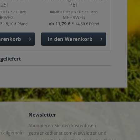
,25l
PET
(2,83 € * / 1 Liter)
Inhalt
6 Liter
(1,97 € * / 1 Liter)
HRWEG
MEHRWEG
 *
ab 11,79 € *
+5,10 € Pfand
+4,50 € Pfand
renkorb
In den
Warenkorb
geliefert
Newsletter
Abonnieren Sie den kostenlosen
n allgemein
getraenkedienst.com-Newsletter und