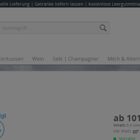
elle Lieferung |
Getränke liefern lassen
| kostenlose Leergutmit
pirituosen
Wein
Sekt | Champagner
Milch & Alter
ab 101
Inhalt:
8.4 Lite
inkl. MwSt.
ggf.
Vorrätig