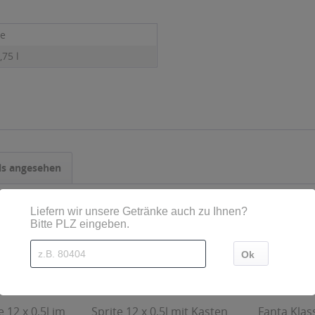
ne
,75 l
ls angesehen
 12 x 0,5l im
Sprite 12 x 0,5l mit Kasten
Fanta Klas