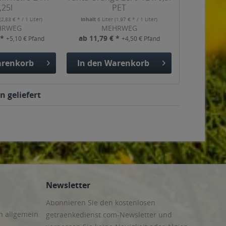
,25l
PET
(2,83 € * / 1 Liter)
Inhalt
6 Liter
(1,97 € * / 1 Liter)
HRWEG
MEHRWEG
 *
ab 11,79 € *
+5,10 € Pfand
+4,50 € Pfand
renkorb
In den
Warenkorb
n geliefert
Newsletter
Abonnieren Sie den kostenlosen
n allgemein
getraenkedienst.com-Newsletter und