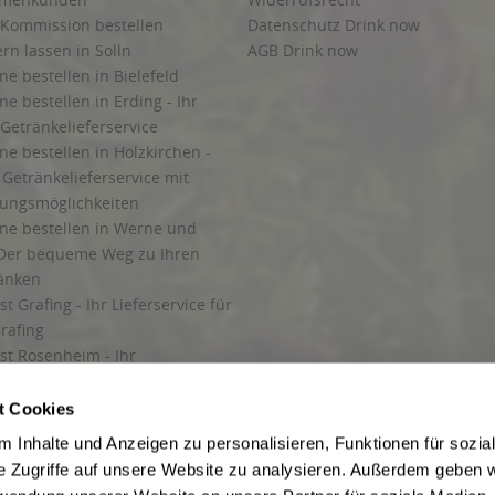
 Kommission bestellen
Datenschutz Drink now
ern lassen in Solln
AGB Drink now
ne bestellen in Bielefeld
ne bestellen in Erding - Ihr
Getränkelieferservice
ne bestellen in Holzkirchen -
Getränkelieferservice mit
lungsmöglichkeiten
ine bestellen in Werne und
Der bequeme Weg zu Ihren
ränken
t Grafing - Ihr Lieferservice für
rafing
st Rosenheim - Ihr
r Getränkeservice in Rosenheim
ng
t Cookies
rung in Starnberg
 Inhalte und Anzeigen zu personalisieren, Funktionen für sozia
e Zugriffe auf unsere Website zu analysieren. Außerdem geben w
 für Getränke