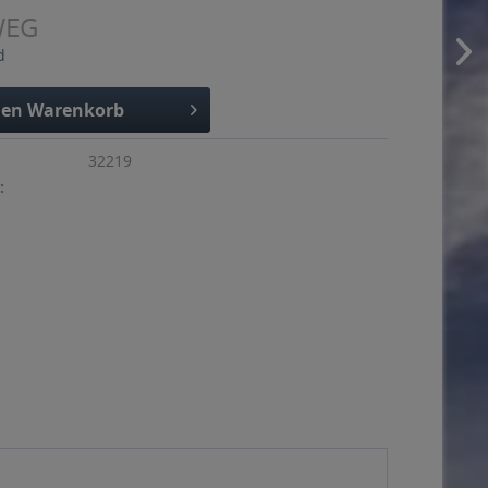
WEG
d
den
Warenkorb
32219
: