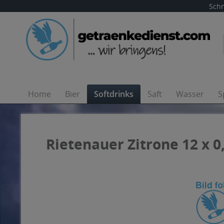
Schn
Home
Bier
Softdrinks
Saft
Wasser
S
Rietenauer Zitrone 12 x 0,