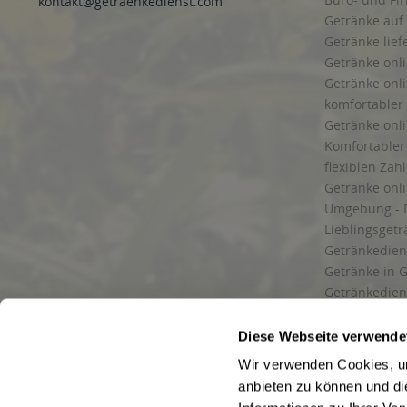
kontakt@getraenkedienst.com
Getränke auf
Getränke lief
Getränke onli
Getränke onli
komfortabler 
Getränke onli
Komfortabler 
flexiblen Zah
Getränke onl
Umgebung - 
Lieblingsget
Getränkediens
Getränke in G
Getränkedien
zuverlässige
und Umgebu
Diese Webseite verwende
Getränkeliefe
Wir verwenden Cookies, um
Liefergebiet
anbieten zu können und di
Lieferservice