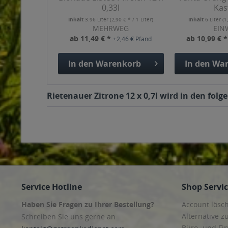
0,33l
Kas
Inhalt
3.96 Liter
(2,90 € * / 1 Liter)
Inhalt
6 Liter
(1
MEHRWEG
EIN
ab 11,49 € *
ab 10,99 € 
+2,46 € Pfand
In den
Warenkorb
In den
War
Rietenauer Zitrone 12 x 0,7l wird in den fol
Service Hotline
Shop Servi
Haben Sie Fragen zu Ihrer Bestellung?
Account lösc
Alternative z
Schreiben Sie uns gerne an
Büro- und F