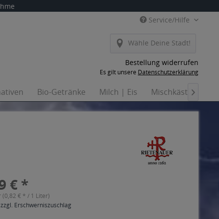
nahme
Service/Hilfe
Wähle Deine Stadt!
Bestellung widerrufen
Es gilt unsere
Datenschutzerklärung
nativen
Bio-Getränke
Milch | Eis
Mischkästen
H

9 € *
r (0,82 € * / 1 Liter)
 zzgl. Erschwerniszuschlag