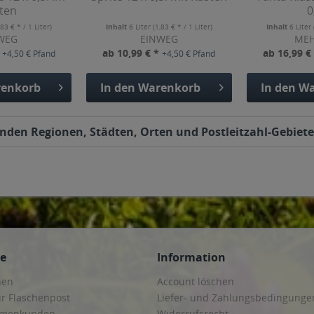
ten
0
,83 € * / 1 Liter)
Inhalt
6 Liter
(1,83 € * / 1 Liter)
Inhalt
6 Liter
WEG
EINWEG
ME
*
ab 10,99 € *
ab 16,99 €
+4,50 € Pfand
+4,50 € Pfand
enkorb
In den
Warenkorb
In den
Wa
genden Regionen, Städten, Orten und Postleitzahl-Gebiete
ce
Information
hen
Account löschen
ur Flaschenpost
Liefer- und Zahlungsbedingunge
irmenkunden
Widerrufsrecht