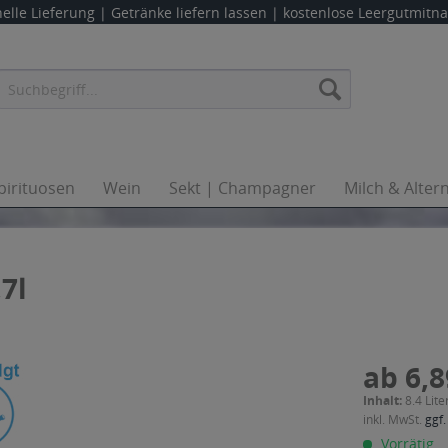
elle Lieferung |
Getränke liefern lassen
| kostenlose Leergutmit
pirituosen
Wein
Sekt | Champagner
Milch & Alter
7l
ab 6,8
Inhalt:
8.4 Lite
inkl. MwSt.
ggf.
Vorrätig