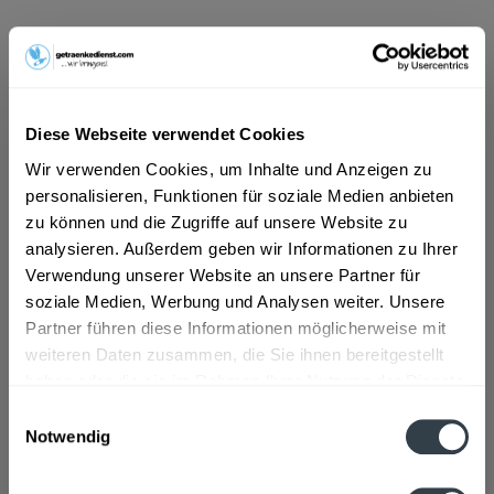
ab 5,49 € *
Inhalt:
6 Liter (0,92 € * / 1 Liter)
inkl. MwSt.
ggf. zzgl. Erschwerniszuschlag
Vorrätig
Diese Webseite verwendet Cookies
MEHRWEG
Wir verwenden Cookies, um Inhalte und Anzeigen zu
+3,30 € Pfand
personalisieren, Funktionen für soziale Medien anbieten
zu können und die Zugriffe auf unsere Website zu
In den
Warenkorb
analysieren. Außerdem geben wir Informationen zu Ihrer
Verwendung unserer Website an unsere Partner für
soziale Medien, Werbung und Analysen weiter. Unsere
Artikel-Nr.:
32262
Partner führen diese Informationen möglicherweise mit
Verfügbar in:
weiteren Daten zusammen, die Sie ihnen bereitgestellt
haben oder die sie im Rahmen Ihrer Nutzung der Dienste
Beschreibung
gesammelt haben.
Einwilligungsauswahl
mehr
Notwendig
Datenschutzbestimmungen
Zutaten und Allergene