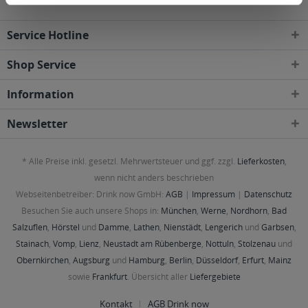
Service Hotline
Shop Service
Information
Newsletter
* Alle Preise inkl. gesetzl. Mehrwertsteuer und ggf. zzgl.
Lieferkosten
,
wenn nicht anders beschrieben
Webseitenbetreiber: Drink now GmbH:
AGB
|
Impressum
|
Datenschutz
Besuchen Sie auch unsere Shops in:
München
,
Werne
,
Nordhorn
,
Bad
Salzuflen
,
Hörstel
und
Damme
,
Lathen
,
Nienstädt
,
Lengerich
und
Garbsen
,
Stainach
,
Vomp
,
Lienz
,
Neustadt am Rübenberge
,
Nottuln
,
Stolzenau
und
Obernkirchen
,
Augsburg
und
Hamburg
,
Berlin
,
Düsseldorf
,
Erfurt
,
Mainz
sowie
Frankfurt
. Übersicht aller
Liefergebiete
Kontakt
AGB Drink now