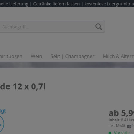
elle Lieferung |
Getränke liefern lassen
| kostenlose Leergutmit
pirituosen
Wein
Sekt | Champagner
Milch & Alter
e 12 x 0,7l
ab 5,9
Inhalt:
8.4 Lite
inkl. MwSt.
ggf.
Vorrätig