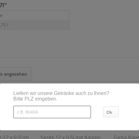
7l"
ne
,75 l
ls angesehen
 12 x 0,5l im
Sprite 12 x 0,5l mit Kasten
Fanta Klas