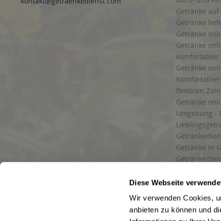
kontakt@getraenkedienst.com
Getränke auf
Getränke lief
Getränke onli
Getränke onli
komfortabler 
Getränke onli
Komfortabler 
flexiblen Zah
Getränke onl
Umgebung - 
Lieblingsget
Getränkediens
Getränke in G
Getränkedien
zuverlässige
und Umgebu
Diese Webseite verwende
Getränkeliefe
Wir verwenden Cookies, um
Liefergebiet
anbieten zu können und di
Lieferservice