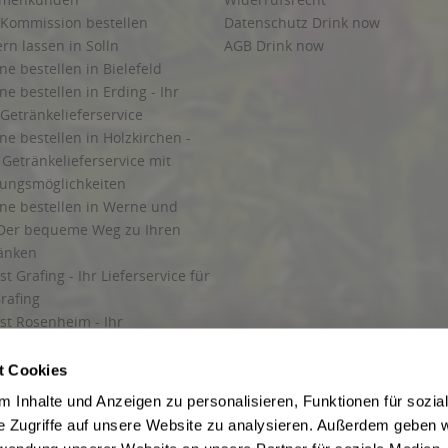
 Kommission bestellen
Datenschutz Drink now
ern lassen in Solln
AGB Drink now
ne bestellen in Bielefeld
ne bestellen in Erding - Ihr
Getränkelieferservice
ne bestellen in Holzkirchen -
Getränkelieferservice mit
lungsmöglichkeiten
ine bestellen in Werne und
Der bequeme Weg zu Ihren
ränken
t Grafing - Ihr Lieferservice für
rafing
st Rosenheim - Ihr
r Getränkeservice in Rosenheim
ng
t Cookies
rung in Starnberg
 Inhalte und Anzeigen zu personalisieren, Funktionen für sozia
e Zugriffe auf unsere Website zu analysieren. Außerdem geben w
 für Getränke