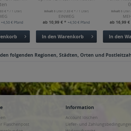
ten
0
,83 € * / 1 Liter)
Inhalt
6 Liter
(1,83 € * / 1 Liter)
Inhalt
6 Liter
WEG
EINWEG
ME
*
ab 10,99 € *
ab 16,99 €
+4,50 € Pfand
+4,50 € Pfand
enkorb
In den
Warenkorb
In den
Wa
 den folgenden Regionen, Städten, Orten und Postleitzah
ce
Information
hen
Account löschen
ur Flaschenpost
Liefer- und Zahlungsbedingunge
irmenkunden
Widerrufsrecht