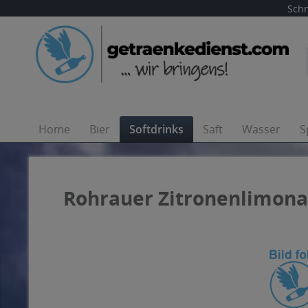
Schn
Home
Bier
Softdrinks
Saft
Wasser
S
Rohrauer Zitronenlimonad