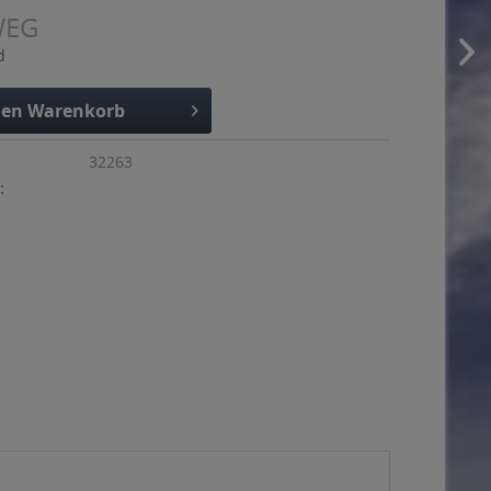
WEG
d
den
Warenkorb
32263
: