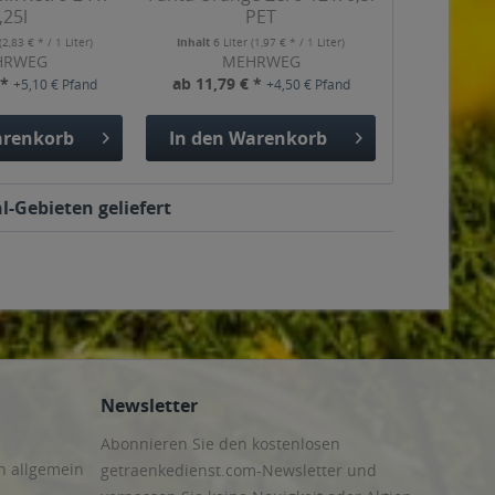
,25l
PET
(2,83 € * / 1 Liter)
Inhalt
6 Liter
(1,97 € * / 1 Liter)
HRWEG
MEHRWEG
 *
ab 11,79 € *
+5,10 € Pfand
+4,50 € Pfand
renkorb
In den
Warenkorb
l-Gebieten geliefert
Newsletter
Abonnieren Sie den kostenlosen
n allgemein
getraenkedienst.com-Newsletter und