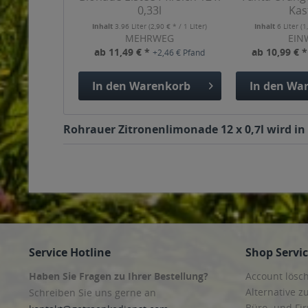
0,33l
Kas
Inhalt
3.96 Liter
(2,90 € * / 1 Liter)
Inhalt
6 Liter
(1
MEHRWEG
EIN
ab 11,49 € *
ab 10,99 € 
+2,46 € Pfand
In den
Warenkorb
In den
War
Rohrauer Zitronenlimonade 12 x 0,7l wird in
Service Hotline
Shop Servi
Haben Sie Fragen zu Ihrer Bestellung?
Account lösc
Alternative z
Schreiben Sie uns gerne an
Büro- und F