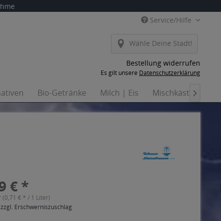
nahme
Service/Hilfe
Wähle Deine Stadt!
Bestellung widerrufen
Es gilt unsere
Datenschutzerklärung
nativen
Bio-Getränke
Milch | Eis
Mischkästen
H

9 € *
r (0,71 € * / 1 Liter)
 zzgl. Erschwerniszuschlag