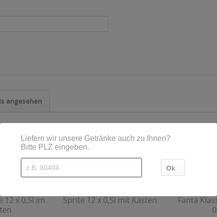
ls angesehen
 12 x 0,5l im
Sprite 12 x 0,5l mit Kasten
Fanta Klas
ten
0