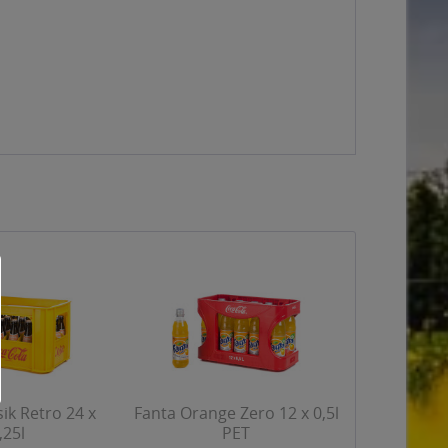
sik Retro 24 x
Fanta Orange Zero 12 x 0,5l
,25l
PET