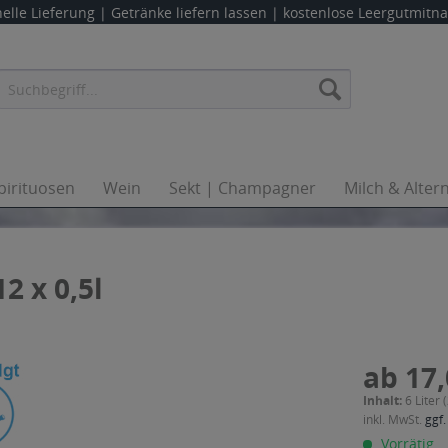
elle Lieferung |
Getränke liefern lassen
| kostenlose Leergutmit
pirituosen
Wein
Sekt | Champagner
Milch & Alter
2 x 0,5l
ab 17,
Inhalt:
6 Liter 
inkl. MwSt.
ggf.
Vorrätig