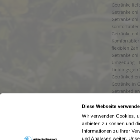
Getränke lief
Getränke onli
Getränke onli
komfortabler 
Getränke onli
Komfortabler 
flexiblen Zah
Getränke onl
Umgebung - 
Lieblingsget
Getränkediens
Getränke in G
Getränkedien
zuverlässige
und Umgebu
Diese Webseite verwende
Getränkeliefe
Wir verwenden Cookies, um
Liefergebiet
anbieten zu können und di
Lieferservice
Informationen zu Ihrer Ve
Wir liefern G
und Analysen weiter. Unse