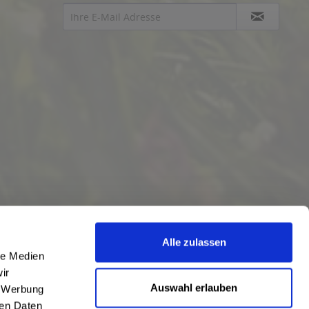
Alle zulassen
le Medien
ir
Auswahl erlauben
, Werbung
ren Daten