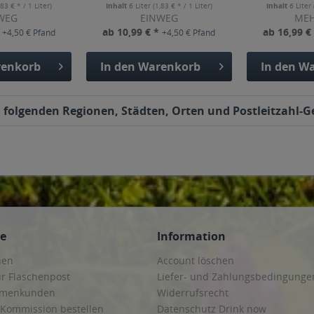
,83 € * / 1 Liter)
Inhalt
6 Liter
(1,83 € * / 1 Liter)
Inhalt
6 Liter
WEG
EINWEG
ME
*
ab 10,99 € *
ab 16,99 €
+4,50 € Pfand
+4,50 € Pfand
enkorb
In den
Warenkorb
In den
Wa
n folgenden Regionen, Städten, Orten und Postleitzahl-Ge
ce
Information
hen
Account löschen
ur Flaschenpost
Liefer- und Zahlungsbedingunge
irmenkunden
Widerrufsrecht
 Kommission bestellen
Datenschutz Drink now