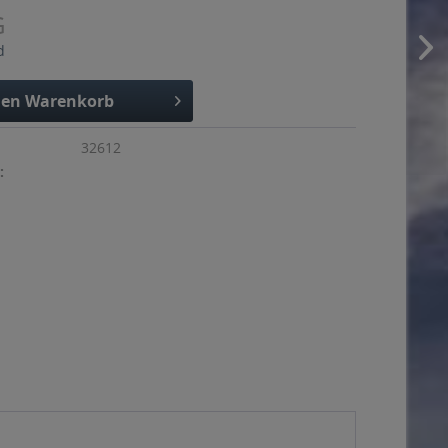
G
d
den
Warenkorb
32612
: