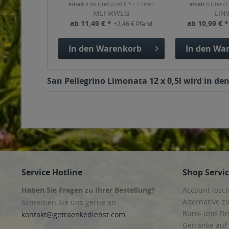
Inhalt
3.96 Liter
(2,90 € * / 1 Liter)
Inhalt
6 Liter
(1
MEHRWEG
EIN
ab 11,49 € *
ab 10,99 € 
+2,46 € Pfand
In den
Warenkorb
In den
War
San Pellegrino Limonata 12 x 0,5l wird in de
Service Hotline
Shop Servi
Haben Sie Fragen zu Ihrer Bestellung?
Account lösc
Alternative z
Schreiben Sie uns gerne an
Büro- und F
kontakt@getraenkedienst.com
Getränke auf