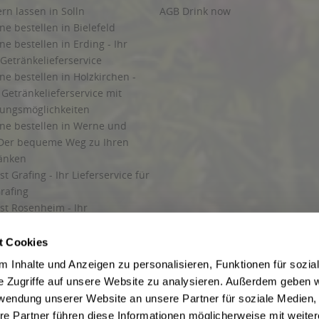
ern lassen in Solln
AGB Drink now
ne bestellen in Bielefeld
ne bestellen in Erding - Ihr
Getränkelieferservice
ne bestellen in Holzkirchen -
Getränkelieferservice mit
lungsmöglichkeiten
ine bestellen in Werne und
Der bequeme Weg zu Ihren
ränken
t Grafing - Ihr Lieferservice für
rafing
st Rosenheim - Ihr
r Getränkeservice in Rosenheim
ng
t Cookies
rung in Starnberg
 Inhalte und Anzeigen zu personalisieren, Funktionen für sozia
e Zugriffe auf unsere Website zu analysieren. Außerdem geben w
 für Getränke
rwendung unserer Website an unsere Partner für soziale Medien
etränke
re Partner führen diese Informationen möglicherweise mit weite