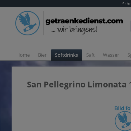
Schn
Home
Bier
Softdrinks
Saft
Wasser
S
San Pellegrino Limonata 1