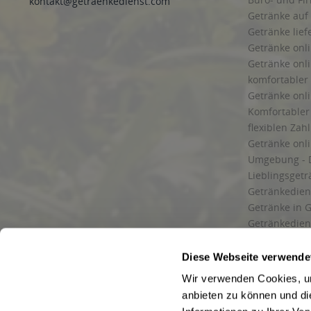
kontakt@getraenkedienst.com
Getränke auf
Getränke lief
Getränke onli
Getränke onli
komfortabler 
Getränke onli
Komfortabler 
flexiblen Zah
Getränke onl
Umgebung - 
Lieblingsget
Getränkediens
Getränke in G
Getränkedien
zuverlässige
und Umgebu
Diese Webseite verwende
Getränkeliefe
Wir verwenden Cookies, um
Liefergebiet
anbieten zu können und di
Lieferservice