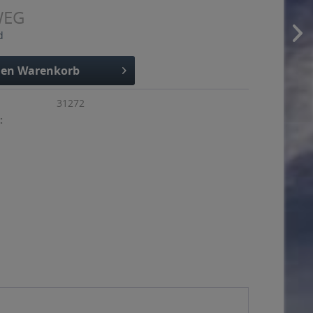
WEG
d
den
Warenkorb
31272
: