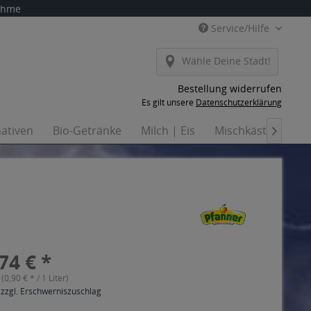
nahme
Service/Hilfe
Wähle Deine Stadt!
Bestellung widerrufen
Es gilt unsere
Datenschutzerklärung
nativen
Bio-Getränke
Milch | Eis
Mischkästen
H

74 € *
 (0,90 € * / 1 Liter)
 zzgl. Erschwerniszuschlag