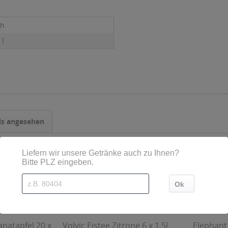
ch
 l
ls angesehen
natapfel 20 x
Volvic Eistee Zitrone 6 x 1,5l
Elephant 