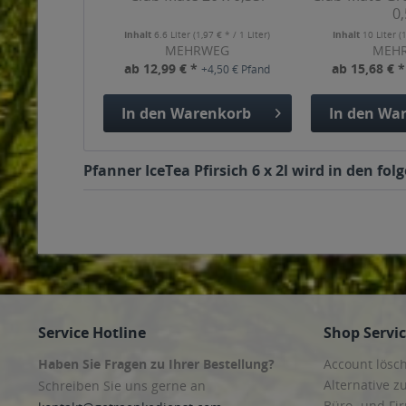
0,
Inhalt
6.6 Liter
(1,97 € * / 1 Liter)
Inhalt
10 Liter
(
MEHRWEG
MEH
ab 12,99 € *
ab 15,68 € 
+4,50 € Pfand
In den
Warenkorb
In den
War
Pfanner IceTea Pfirsich 6 x 2l wird in den fo
Service Hotline
Shop Servi
Haben Sie Fragen zu Ihrer Bestellung?
Account lösc
Alternative z
Schreiben Sie uns gerne an
Büro- und F