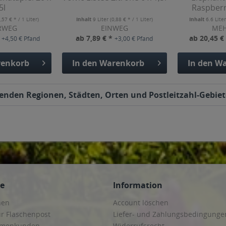
5l
Raspberr
1,57 € * / 1 Liter)
Inhalt
9 Liter
(0,88 € * / 1 Liter)
Inhalt
6.6 Lite
RWEG
EINWEG
ME
*
ab 7,89 € *
ab 20,45 €
+4,50 € Pfand
+3,00 € Pfand
enkorb
In den
Warenkorb
In den
Wa
lgenden Regionen, Städten, Orten und Postleitzahl-Gebiet
ce
Information
hen
Account löschen
ur Flaschenpost
Liefer- und Zahlungsbedingunge
irmenkunden
Widerrufsrecht