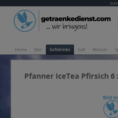
Schn
Home
Bier
Softdrinks
Saft
Wasser
S
Pfanner IceTea Pfirsich 6 