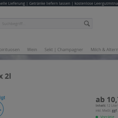
elle Lieferung |
Getränke liefern lassen
| kostenlose Leergutmit
pirituosen
Wein
Sekt | Champagner
Milch & Alter
x 2l
ab 10,
Inhalt:
12 Liter
inkl. MwSt.
ggf.
Vorrätig