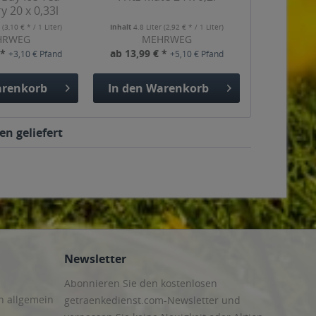
y 20 x 0,33l
r
(3,10 € * / 1 Liter)
Inhalt
4.8 Liter
(2,92 € * / 1 Liter)
HRWEG
MEHRWEG
 *
ab 13,99 € *
+3,10 € Pfand
+5,10 € Pfand
renkorb
In den
Warenkorb
en geliefert
Newsletter
Abonnieren Sie den kostenlosen
n allgemein
getraenkedienst.com-Newsletter und