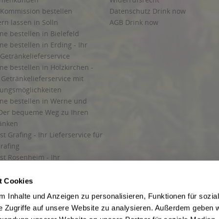
 Kommission bestellen
Datenschutz Drink now
ern lassen in Solln
AGB Drink now
ne bestellen in Bielefeld
ne bestellen in Erding - Ihr
Getränkelieferservice
ne bestellen in Holzkirchen -
Getränkelieferservice mit
lungsmöglichkeiten
ine bestellen in Werne und
Der bequeme Weg zu Ihren
ränken
t Grafing - Ihr Lieferservice für
rafing
st Rosenheim - Ihr
r Getränkeservice in Rosenheim
ng
t Cookies
rung in Starnberg
 Inhalte und Anzeigen zu personalisieren, Funktionen für sozia
e Zugriffe auf unsere Website zu analysieren. Außerdem geben w
 für Getränke